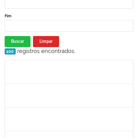
Fim
Buscar
Limpar
registros encontrados.
100
Matrícula
Nome
Cargo
Processo
Início
Fim
Status
1421392
Jose Roberto Santos Sampaio
Docente
23007.00016441/2019-36
01/09/2019
30/11/2019
Concluído
1642532
Rita de Cassia Gomes Barbosa Lima
Docente
23007.00016453/2019-03
20/08/2019
19/11/2019
Concluído