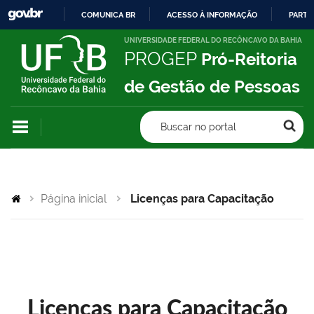
COMUNICA BR
ACESSO À INFORMAÇÃO
PARTI
IR
UNIVERSIDADE FEDERAL DO RECÔNCAVO DA BAHIA
PROGEP
Pró-Reitoria
PARA
O
de Gestão de Pessoas
CONTEÚDO
Buscar no portal
Página inicial
Licenças para Capacitação
Licenças para Capacitação