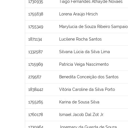
1730935
Tiago Fernandes Athayde Novaes
1755638
Lorena Araújo Hirsch
1755349
Marylucia de Souza Ribeiro Sampaio
1871134
Lucilene Rocha Santos
1332587
Silvana Lúcia da Silva Lima
1715969
Patricia Veiga Nascimento
279567
Benedita Conceição dos Santos
1838442
Vitória Caroline da Silva Porto
1755265
Karina de Sousa Silva
1760178
Ismael Jacob Dal Zot Jr.
1730964
Josemary da Guarda de Souza