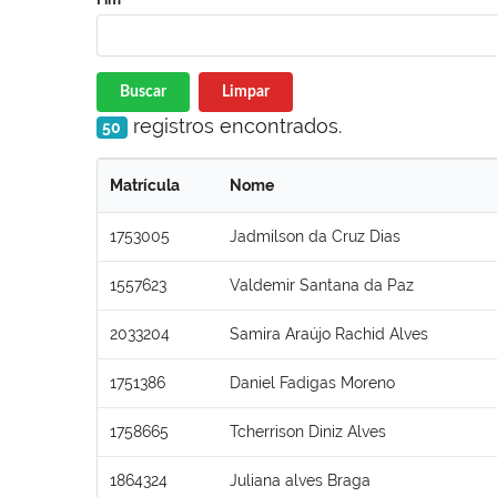
Buscar
Limpar
registros encontrados.
50
Matrícula
Nome
1753005
Jadmilson da Cruz Dias
1557623
Valdemir Santana da Paz
2033204
Samira Araújo Rachid Alves
1751386
Daniel Fadigas Moreno
1758665
Tcherrison Diniz Alves
1864324
Juliana alves Braga