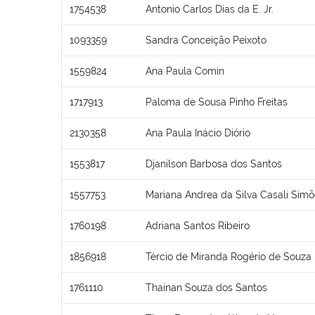
1754538
Antonio Carlos Dias da E. Jr.
1093359
Sandra Conceição Peixoto
1559824
Ana Paula Comin
1717913
Paloma de Sousa Pinho Freitas
2130358
Ana Paula Inácio Diório
1553817
Djanilson Barbosa dos Santos
1557753
Mariana Andrea da Silva Casali Sim
1760198
Adriana Santos Ribeiro
1856918
Tércio de Miranda Rogério de Souza
1761110
Thainan Souza dos Santos