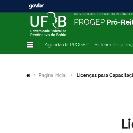
UNIVERSIDADE FEDERAL DO RECÔNCAV
PROGEP
Pró-Rei
Agenda da PROGEP
Boletim de servi
Página inicial
Licenças para Capacitaç
L