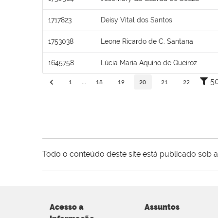
1717823
Deisy Vital dos Santos
1753038
Leone Ricardo de C. Santana
1645758
Lúcia Maria Aquino de Queiroz
5
1
...
18
19
20
21
22
Todo o conteúdo deste site está publicado sob a
Acesso a
Assuntos