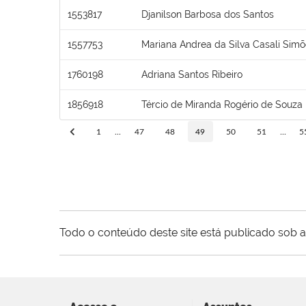
1553817
Djanilson Barbosa dos Santos
1557753
Mariana Andrea da Silva Casali Sim
1760198
Adriana Santos Ribeiro
1856918
Tércio de Miranda Rogério de Souza
1
...
47
48
49
50
51
...
5
Todo o conteúdo deste site está publicado sob a