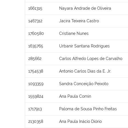
1661315
Nayara Andrade de Oliveira
1467312
Jacira Teixeira Castro
1760580
Cristiane Nunes
1635765
Urbanir Santana Rodrigues
285662
Carlos Alfredo Lopes de Carvalho
1754538
Antonio Carlos Dias da E. Jr.
1093359
Sandra Conceição Peixoto
1559824
Ana Paula Comin
1717913
Paloma de Sousa Pinho Freitas
2130358
Ana Paula Inácio Diório