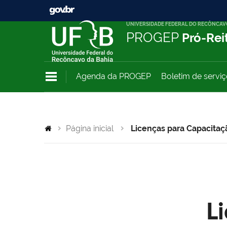
UNIVERSIDADE FEDERAL DO RECÔNCAV
PROGEP
Pró-Rei
Agenda da PROGEP
Boletim de servi
Página inicial
Licenças para Capacitaç
L