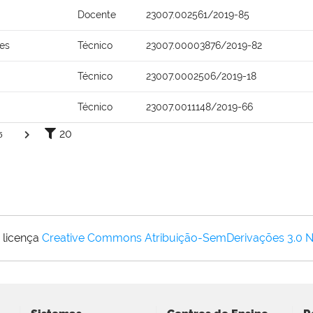
Docente
23007.002561/2019-85
ões
Técnico
23007.00003876/2019-82
Técnico
23007.0002506/2019-18
Técnico
23007.0011148/2019-66
20
5
 licença
Creative Commons Atribuição-SemDerivações 3.0 