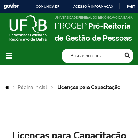
COMUNICA BR
ACESSO À INFORMAÇÃO
PARTI
IR
UNIVERSIDADE FEDERAL DO RECÔNCAVO DA BAHIA
PROGEP
Pró-Reitoria
PARA
O
de Gestão de Pessoas
CONTEÚDO
Buscar no portal
Página inicial
Licenças para Capacitação
Licenças para Capacitação