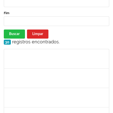
Fim
Buscar
Limpar
registros encontrados.
30
Matrícula
Nome
Cargo
Processo
Início
Fim
Status
2130358
Ana Paula Inácio Diório
Docente
23007.00014841/2019-71
11/07/2019
10/08/2019
Concluído
1553817
Djanilson Barbosa dos Santos
Docente
23007.002561/2019-85
08/07/2019
09/08/2019
Concluído