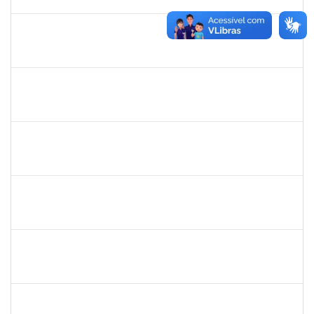
02/09/2019
Concluído
1716504
Amaranta Emilia Cesar dos Santos
Docente
23007.00031476/2018-39
01/06/2019
30/11/-0001
Concluído
1299507
Ana Cristina Fermino Soares
Docente
23007.00002837/2019-05
30/05/2019
29/08/2019
Concluído
1717024
Nilson Antonio Ferreira Roseira
Docente
23007.003851/2019-78
28/05/2019
27/07/2019
Concluído
1527893
Rita de Cácia Santos Chagas
Docente
23007.003763/2019-29
28/05/2019
27/07/2019
Concluído
2652407
João Maurício Dantas Batista
Técnico
23007.00009173/2019-41
23/05/2019
21/06/2019
Concluído
1873900
José Francisco Coutinho
Técnico