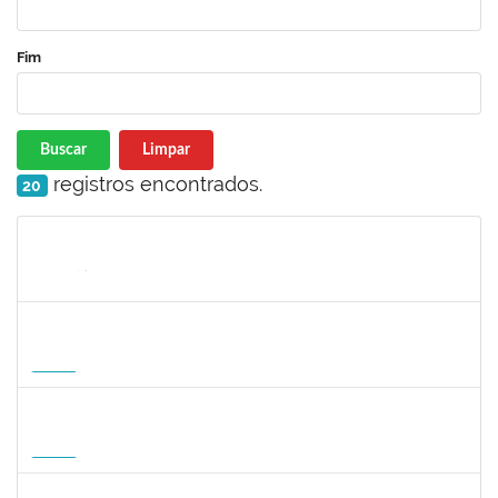
Fim
Buscar
Limpar
registros encontrados.
20
Matrícula
Nome
Cargo
Processo
Início
Fim
Status
1127040
SILVANA CARVALHO DA FONSECA
Docente
23007.00006725/2026-59
02/09/2026
30/11/2026
Futuro
1047287
ANDREA ALICE RODRIGUES SILVA
Técnico
23007.00008924/2026-50
01/09/2026
29/11/2026
Futuro