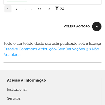
20/08/2026
Em Andamento
20
1
2
3
...
55
VOLTAR AO TOPO
Todo o conteúdo deste site está publicado sob a licença
Creative Commons Atribuição-SemDerivações 3.0 Não
Adaptada
.
Acesso a Informação
Institucional
Serviços