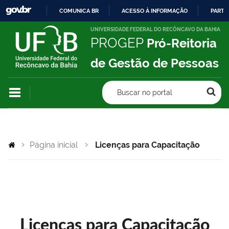
COMUNICA BR
ACESSO À INFORMAÇÃO
PARTI
IR
UNIVERSIDADE FEDERAL DO RECÔNCAVO DA BAHIA
PROGEP
Pró-Reitoria
PARA
O
de Gestão de Pessoas
CONTEÚDO
Buscar no portal
Página inicial
Licenças para Capacitação
Licenças para Capacitação