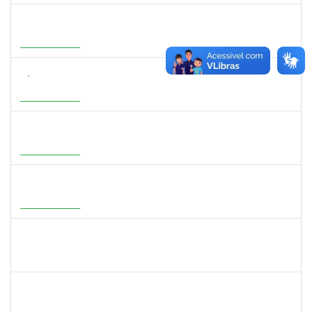
3159765
ANA LUISA DE CASTRO COIMBRA
Docente
23007.00007639/2026-19
30/07/2026
27/10/2026
Em Andamento
3154134
SÁTILA SOUZA RIBEIRO
Docente
23007.00000755/2026-35
01/07/2026
28/09/2026
Em Andamento
1277032
RENATA PITOMBO CIDREIRA
Docente
23007.00002900/2026-29
01/07/2026
28/09/2026
Em Andamento
1647396
ADRIANA REGINA BAGALDO
Docente
23007.00006364/2026-09
08/06/2026
05/09/2026
Em Andamento
1558280
JANETE DOS SANTOS
Técnico
23007.00007111/2026-16
08/06/2026
22/06/2026
Concluído
1273255
CAROLINE COSTA BOURBON
Docente
23007.00004668/2026-17
22/05/2026