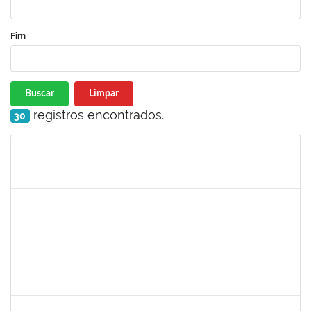
Fim
Buscar
Limpar
registros encontrados.
30
Matrícula
Nome
Cargo
Processo
Início
Fim
Status
1856918
Tércio de Miranda Rogério de Souza
Técnico
23007.0011148/2019-66
13/05/2019
14/06/2019
Concluído
1781055
Caillan Farias Silva
Técnico
23007.00012176/2019-52
13/05/2019
12/08/2019
Concluído