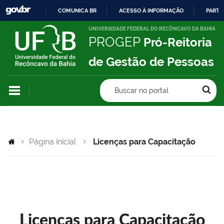
COMUNICA BR
ACESSO À INFORMAÇÃO
PARTI
IR
UNIVERSIDADE FEDERAL DO RECÔNCAVO DA BAHIA
PROGEP
Pró-Reitoria
PARA
O
de Gestão de Pessoas
CONTEÚDO
Buscar no portal
Página inicial
Licenças para Capacitação
Licenças para Capacitação