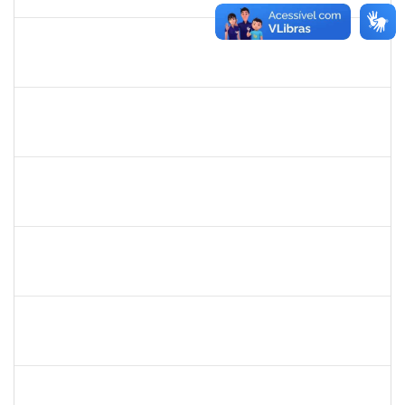
31/05/2019
Concluído
1532399
Karina Zanoti Fonseca
Docente
23007.31541/2018-30
08/04/2019
06/07/2019
Concluído
1754357
Rafael Santos Andrade
Técnico
23007.00002402/2019-13
08/04/2019
06/07/2019
Concluído
1575800
Ivete Castro Santos
Técnico
23007.0008474/2019-96
08/04/2019
07/07/2019
Concluído
1444901
Rosemeire Mª Antonieta Motta
Docente
23007.0007437/2019-62
08/04/2019
07/07/2019
Concluído
1581481
Jadmilson da Cruz Dias
Docente
23007.2811/2019-28
01/04/2019
01/07/2019
Concluído
1844164
Sielia Barreto Brito
Docente