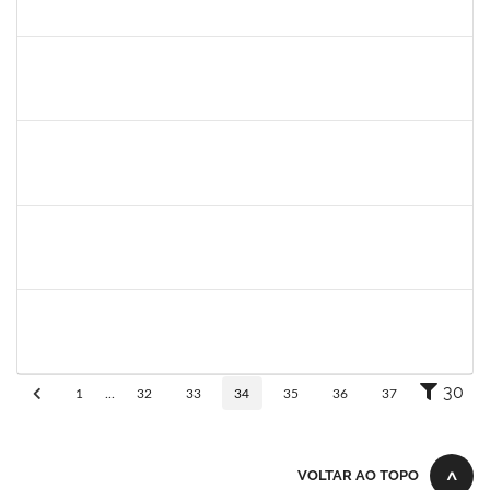
23007.32285/2018-21
01/04/2019
01/07/2019
Concluído
20492
Luciana dos Reis C. Passos
Técnico
23007.005685/2019-30
01/04/2019
30/05/2019
Concluído
1678448
Simone Brandão Souza
Docente
23007.0005041/2019-55
01/04/2019
29/06/2019
Concluído
1983553
Danilo da conceição Valverde
Técnico
23007.031311/2018-32
25/03/2019
25/06/2019
Concluído
1420815
Robson Bahia Cerqueira
Docente
23007.031751/2018-83
25/03/2019
25/06/2019
Concluído
30
1
...
32
33
34
35
36
37
VOLTAR AO TOPO