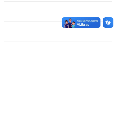
1652145
Daiana Conceição Souza
Técnico
23007.002124/2019-50
18/02/2019
19/04/2019
Concluído
1661806
Milena Araujo Souza
Técnico
23007.00000920/2019-63
11/02/2019
10/05/2019
Concluído
1572254
Caroline de Jesus Fonseca da Silva
Técnico
23007.000254/2019-03
04/02/2019
04/05/2019
Concluído
1673006
Aline Santiago Barbosa
Técnico
23007.000136/2019-85
01/02/2019
31/03/2019
Concluído
1873764
Igor Garcia Barreto
Técnico
23007.031779/2018-06
29/01/2019
29/03/2019
Concluído
2755904
Diego Vasconcelos de Almeida
Técnico
23007.031423/2018-15
28/01/2019