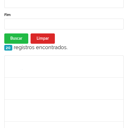
Fim
Buscar
Limpar
registros encontrados.
20
Matrícula
Nome
Cargo
Processo
Início
Fim
Status
285232
Ana Maria Coelho
Técnico
23007.005420/2019-07
25/03/2019
24/06/2019
Concluído
286395
Josefa de Jesus Oliveira
Técnico
23007.00001795/2019-09
25/03/2019
24/05/2019
Concluído