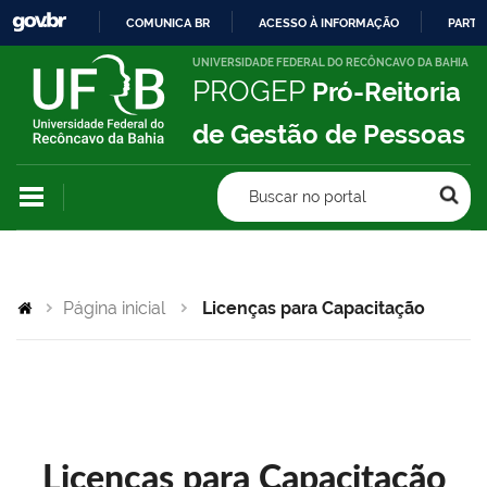
COMUNICA BR
ACESSO À INFORMAÇÃO
PARTI
IR
UNIVERSIDADE FEDERAL DO RECÔNCAVO DA BAHIA
PROGEP
Pró-Reitoria
PARA
O
de Gestão de Pessoas
CONTEÚDO
Buscar no portal
Página inicial
Licenças para Capacitação
Licenças para Capacitação