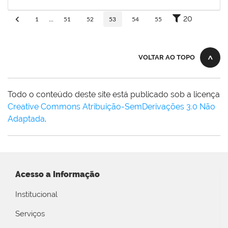
13/03/2019
Concluído
20
1
...
51
52
53
54
55
VOLTAR AO TOPO
Todo o conteúdo deste site está publicado sob a licença
Creative Commons Atribuição-SemDerivações 3.0 Não
Adaptada
.
Acesso a Informação
Institucional
Serviços