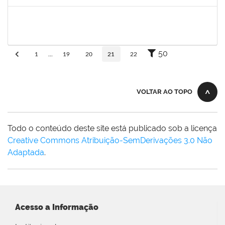
Concluído
eron
30/11/-0001
30/11/-0001
Concluído
50
1
...
19
20
21
22
VOLTAR AO TOPO
Todo o conteúdo deste site está publicado sob a licença
Creative Commons Atribuição-SemDerivações 3.0 Não
Adaptada
.
Acesso a Informação