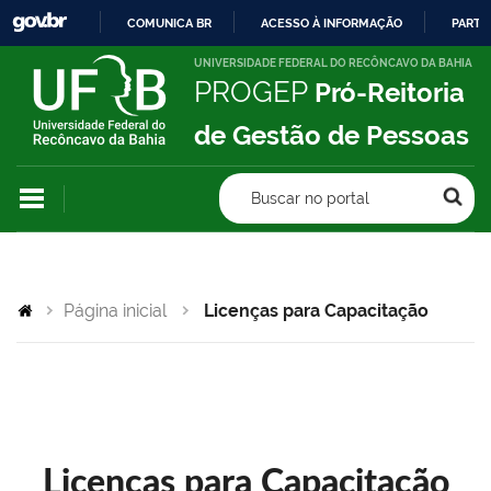
COMUNICA BR
ACESSO À INFORMAÇÃO
PARTI
IR
UNIVERSIDADE FEDERAL DO RECÔNCAVO DA BAHIA
PROGEP
Pró-Reitoria
PARA
O
de Gestão de Pessoas
CONTEÚDO
Buscar no portal
Página inicial
Licenças para Capacitação
Licenças para Capacitação