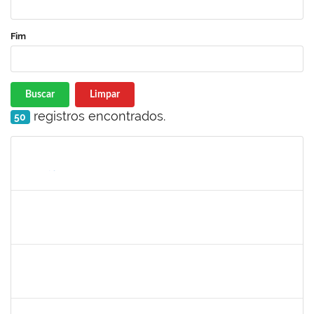
Fim
Buscar
Limpar
registros encontrados.
50
Matrícula
Nome
Cargo
Processo
Início
Fim
Status
285232
Ana Maria Coelho
Técnico
23007.005420/2019-07
25/03/2019
24/06/2019
Concluído
286395
Josefa de Jesus Oliveira
Técnico
23007.00001795/2019-09
25/03/2019
24/05/2019
Concluído