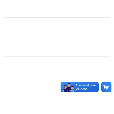
1661806
Milena Araujo Souza
Técnico
23007.00000920/2019-63
11/02/2019
10/05/2019
Concluído
1572254
Caroline de Jesus Fonseca da Silva
Técnico
23007.000254/2019-03
04/02/2019
04/05/2019
Concluído
1673006
Aline Santiago Barbosa
Técnico
23007.000136/2019-85
01/02/2019
31/03/2019
Concluído
1873764
Igor Garcia Barreto
Técnico
23007.031779/2018-06
29/01/2019
29/03/2019
Concluído
2755904
Diego Vasconcelos de Almeida
Técnico
23007.031423/2018-15
28/01/2019
13/03/2019
Concluído
1365967
Paulo Jackson Mota da Silveira
Técnico
23007.032338/2018-45
23/01/2019
23/03/2019
Concluído