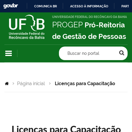
COMUNICA BR
ACESSO À INFORMAÇÃO
PARTI
IR
UNIVERSIDADE FEDERAL DO RECÔNCAVO DA BAHIA
PROGEP
Pró-Reitoria
PARA
O
de Gestão de Pessoas
CONTEÚDO
Buscar no portal
Página inicial
Licenças para Capacitação
Licenças para Capacitação