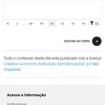
1558340
Priscila Carvalho Lopes
Técnico
23007.032350/2018-12
07/01/2019
06/03/2019
Concluído
15
1
...
69
70
71
72
73
74
VOLTAR AO TOPO
Todo o conteúdo deste site está publicado sob a licença
Creative Commons Atribuição-SemDerivações 3.0 Não
Adaptada
.
Acesso a Informação
Institucional