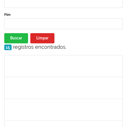
Fim
Buscar
Limpar
registros encontrados.
15
Matrícula
Nome
Cargo
Processo
Início
Fim
Status
1744760
Francis Valter Pepe França
Docente
23007.002250/2019-43
06/03/2019
04/04/2019
Concluído
1553817
Djanilson Barbosa dos Santos
Docente
23007.002561/2019-85
04/03/2019
05/04/2019
Concluído