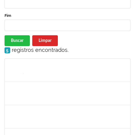
Fim
Buscar
Limpar
registros encontrados.
5
Matrícula
Nome
Cargo
Processo
Início
Fim
Status
1733433
Luana Souza Silveira
Técnico
23007.00000783/2019-76
07/03/2019
06/04/2019
Concluído
1759148
Edinoglede Nery dos Santos
Técnico
23007.032084/2018-16
06/03/2019
05/06/2019
Concluído