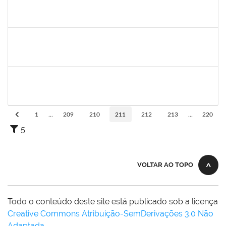
1744760
Francis Valter Pepe França
Docente
23007.002250/2019-43
06/03/2019
04/04/2019
Concluído
1553817
Djanilson Barbosa dos Santos
Docente
23007.002561/2019-85
04/03/2019
05/04/2019
Concluído
1206390
Suzane Tavares de Pinho Pepe
Docente
23007.031290/2018-17
03/03/2019
31/05/2019
Concluído
1
...
209
210
211
212
213
...
220
5
VOLTAR AO TOPO
Todo o conteúdo deste site está publicado sob a licença
Creative Commons Atribuição-SemDerivações 3.0 Não
Adaptada
.