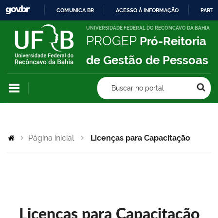
COMUNICA BR
ACESSO À INFORMAÇÃO
PARTI
IR
UNIVERSIDADE FEDERAL DO RECÔNCAVO DA BAHIA
PROGEP
Pró-Reitoria
PARA
O
de Gestão de Pessoas
CONTEÚDO
Buscar no portal
Página inicial
Licenças para Capacitação
Licenças para Capacitação