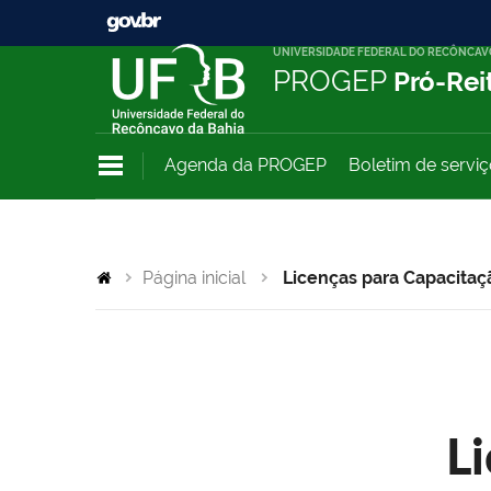
UNIVERSIDADE FEDERAL DO RECÔNCAV
PROGEP
Pró-Rei
Agenda da PROGEP
Boletim de servi
Página inicial
Licenças para Capacitaç
L