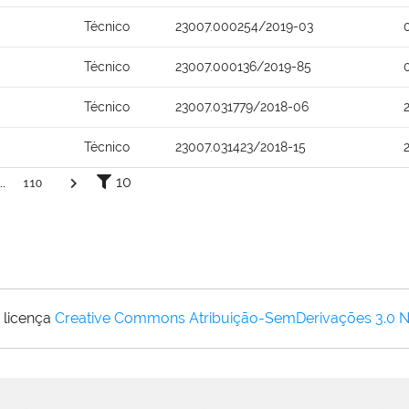
Técnico
23007.000254/2019-03
Técnico
23007.000136/2019-85
Técnico
23007.031779/2018-06
Técnico
23007.031423/2018-15
10
..
110
 licença
Creative Commons Atribuição-SemDerivações 3.0 