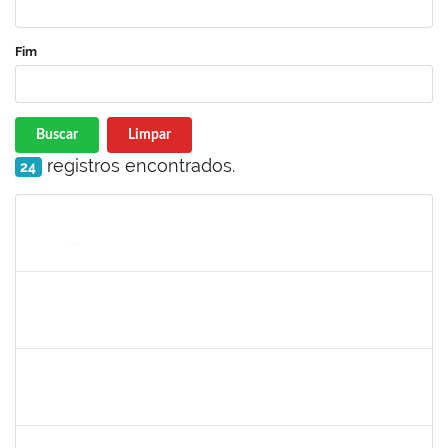
Fim
Buscar
Limpar
registros encontrados.
24
Matrícula
Nome
Cargo
Processo
Início
Fim
Status
romenique
Selecione...
30/11/-0001
30/11/-0001
Concluído
rodrigo fernandes
30/11/-0001
30/11/-0001
Concluído