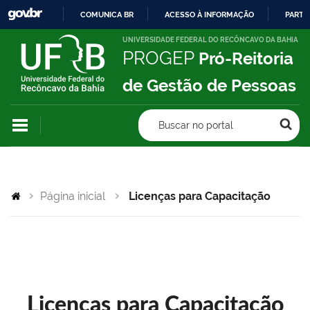
COMUNICA BR
ACESSO À INFORMAÇÃO
PARTI
IR
UNIVERSIDADE FEDERAL DO RECÔNCAVO DA BAHIA
PROGEP
Pró-Reitoria
PARA
O
de Gestão de Pessoas
CONTEÚDO
Buscar no portal
Página inicial
Licenças para Capacitação
Licenças para Capacitação