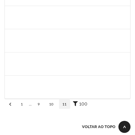
30/11/-0001
Concluído
1345024
Ana
30/11/-0001
30/11/-0001
Concluído
aida
30/11/-0001
30/11/-0001
Concluído
fabricio mor
30/11/-0001
30/11/-0001
Concluído
adriele
30/11/-0001
30/11/-0001
Concluído
100
1
...
9
10
11
VOLTAR AO TOPO