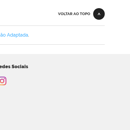
VOLTAR AO TOPO
Não Adaptada
.
edes Sociais