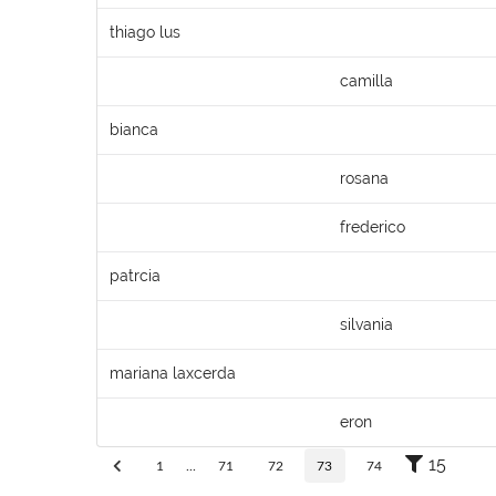
thiago lus
camilla
bianca
rosana
frederico
patrcia
silvania
mariana laxcerda
eron
15
1
...
71
72
73
74