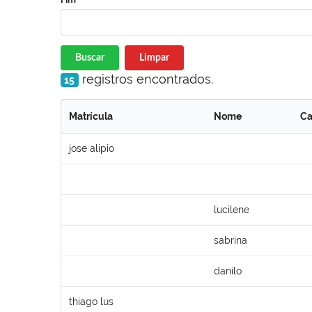
Buscar
Limpar
registros encontrados.
15
Matrícula
Nome
Ca
jose alipio
lucilene
sabrina
danilo
thiago lus