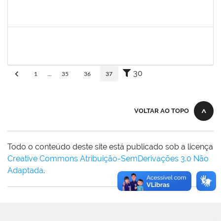
fabricio mor
30/11/-0001
30/11/-0001
Concluído
adriele
30/11/-0001
30/11/-0001
Concluído
30
1
...
35
36
37
VOLTAR AO TOPO
Todo o conteúdo deste site está publicado sob a licença
Creative Commons Atribuição-SemDerivações 3.0 Não
Adaptada
.