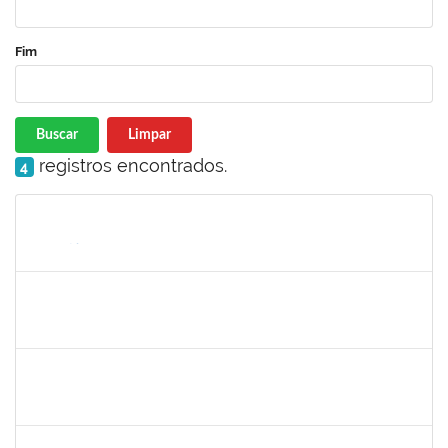
Fim
Buscar
Limpar
registros encontrados.
4
Matrícula
Nome
Cargo
Processo
Início
Fim
Status
1345024
Ana
30/11/-0001
30/11/-0001
Concluído
aida
30/11/-0001
30/11/-0001
Concluído