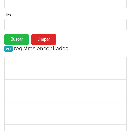
Fim
Buscar
Limpar
registros encontrados.
20
Matrícula
Nome
Cargo
Processo
Início
Fim
Status
1567617
DANIELA ABREU MATOS
Docente
23007.00000171/2026-89
01/04/2026
29/06/2026
Concluído
2183687
KLAYTON SANTANA PORTO
Docente
23007.00002345/2026-76
01/04/2026
29/06/2026
Concluído