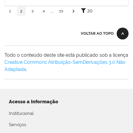
19/01/2026
Concluído
20
1
2
3
4
...
55
VOLTAR AO TOPO
Todo o conteúdo deste site está publicado sob a licença
Creative Commons Atribuição-SemDerivações 3.0 Não
Adaptada
.
Acesso a Informação
Institucional
Serviços