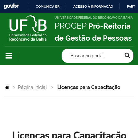
COMUNICA BR
ACESSO À INFORMAÇÃO
PARTI
IR
UNIVERSIDADE FEDERAL DO RECÔNCAVO DA BAHIA
PROGEP
Pró-Reitoria
PARA
O
de Gestão de Pessoas
CONTEÚDO
Buscar no portal
Página inicial
Licenças para Capacitação
Licenças para Capacitação