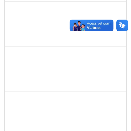
1162621
WILLIAM OLIVEIRA SILVA SANTOS
Técnico
23007.00012085/2025-66
18/02/2026
27/03/2026
Concluído
3145225
PRISCILLA LEONNOR ALENCAR FERREIRA
Docente
23007.00023303/2025-14
17/02/2026
17/05/2026
Concluído
1327881
LUCIANO SERGIO HOCEVAR
Docente
23007.00023001/2025-20
15/02/2026
14/05/2026
Concluído
1861104
GREICIANE DE SOUZA SANTOS
Técnico
23007.00014744/2025-53
22/12/2025
21/01/2026
Concluído
1841026
DEYSE DE SOUZA GONCALVES
Técnico
23007.00005041/2025-37
15/12/2025
14/01/2026
Concluído
1838442
VITORIA CAROLINE DA SILVA PORTO
Técnico
23007.00003277/2025-38
08/12/2025