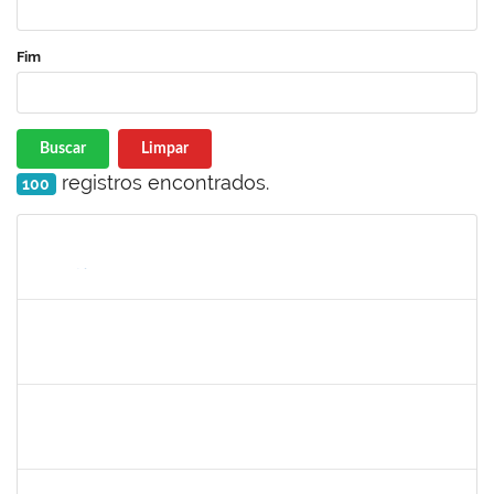
Fim
Buscar
Limpar
registros encontrados.
100
Matrícula
Nome
Cargo
Processo
Início
Fim
Status
1760968
VALDIR LEANDERSON CIRQUEIRA DE OLIVEIRA
23007.00020347/2022-04
19/09/2022
18/12/2022
Concluído
1652050
GILDASIO GOMES DE OLIVEIRA
Técnico
23007.00017750/2022-89
13/09/2022
12/10/2022
Concluído