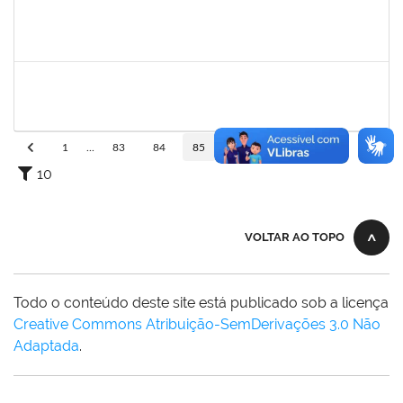
1742376
SIBELE DE OLIVEIRA TOZETTO KLEIN
Docente
23007.00024448/2019-60
01/03/2020
30/05/2020
Concluído
20753885
Janilson Oliviera Cavalcanti
23007.00030887/2019-31
01/03/2020
01/06/2020
Concluído
1
...
83
84
85
86
87
...
110
10
VOLTAR AO TOPO
Todo o conteúdo deste site está publicado sob a licença
Creative Commons Atribuição-SemDerivações 3.0 Não
Adaptada
.