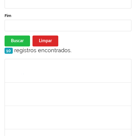
Fim
Buscar
Limpar
registros encontrados.
10
Matrícula
Nome
Cargo
Processo
Início
Fim
Status
2826117
Leandro Alex dos Santos da Silva
Técnico
2300700025154/2019-10
02/03/2020
01/06/2020
Concluído
1835680
Vanhise da Silva Ribeiro
Técnico
2300700025553/2019-04
02/03/2020
02/06/2020
Concluído