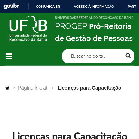
COMUNICA BR
ACESSO À INFORMAÇÃO
PARTI
IR
UNIVERSIDADE FEDERAL DO RECÔNCAVO DA BAHIA
PROGEP
Pró-Reitoria
PARA
O
de Gestão de Pessoas
CONTEÚDO
Buscar no portal
Página inicial
Licenças para Capacitação
Licenças para Capacitação