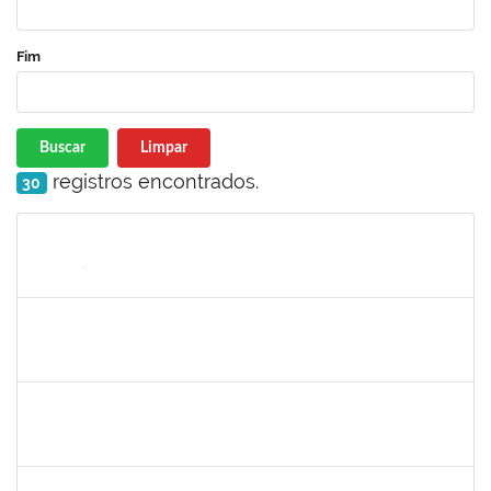
Fim
Buscar
Limpar
registros encontrados.
30
Matrícula
Nome
Cargo
Processo
Início
Fim
Status
2826117
Leandro Alex dos Santos da Silva
Técnico
2300700025154/2019-10
02/03/2020
01/06/2020
Concluído
1835680
Vanhise da Silva Ribeiro
Técnico
2300700025553/2019-04
02/03/2020
02/06/2020
Concluído