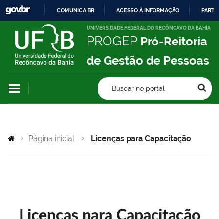
COMUNICA BR
ACESSO À INFORMAÇÃO
PARTI
IR
UNIVERSIDADE FEDERAL DO RECÔNCAVO DA BAHIA
PROGEP
Pró-Reitoria
PARA
O
de Gestão de Pessoas
CONTEÚDO
Buscar no portal
Página inicial
Licenças para Capacitação
Licenças para Capacitação