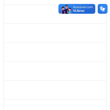
02/05/2020
Concluído
1557032
Zozilene Nascimento Santos Teles
Técnico
23007.00022108/2019-93
01/02/2020
13/03/2020
Concluído
1757769
Hadson de Oliveira Santos
Técnico
23007.00024137/2019-18
31/01/2020
30/04/2020
Concluído
1760269
Luciana dos Santos Sacramento
Técnico
23007.00024367/2019-16
31/01/2020
30/04/2020
Concluído
1760968
Valdir Leanderson Cirqueira de Oliveira
Técnico
23007.00026930/2019-73
31/01/2020
30/04/2020
Concluído
1743719
Neubler Nilo Ribeiro Cunha
Técnico
23007.00022116/2019-71
28/01/2020
21/02/2020
Concluído
1838450
Jamile Milza de Jesus Pereira
Técnico