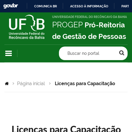
COMUNICA BR
ACESSO À INFORMAÇÃO
PARTI
IR
UNIVERSIDADE FEDERAL DO RECÔNCAVO DA BAHIA
PROGEP
Pró-Reitoria
PARA
O
de Gestão de Pessoas
CONTEÚDO
Buscar no portal
Página inicial
Licenças para Capacitação
Licenças para Capacitação