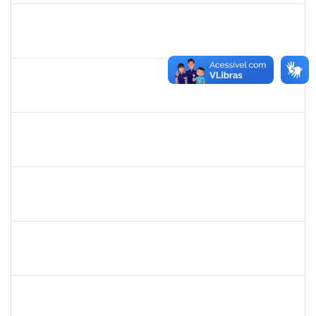
2140774
Anne Magali Lima Neiva
Técnico
23007.00012166/2019-31
04/11/2019
03/12/2019
Concluído
1755265
Karina de Sousa Silva
Técnico
23007.00010003/2019-38
04/11/2019
18/12/2019
Concluído
1753043
Marcus Pimentel Oliveira
Técnico
23007.00020120/2019-31
04/11/2019
04/12/2019
Concluído
1751386
Daniel Fadigas Moreno
Técnico
23007.00017788/2019-42
04/11/2019
04/12/2019
Concluído
1752889
Virgilio Justiniano dos Santos Filho
Técnico
23007.00020149/2019-24
04/11/2019
03/12/2019
Concluído
1838442
Vitória Caroline da Silva Porto
Técnico
23007.00012678/2019-78
29/10/2019