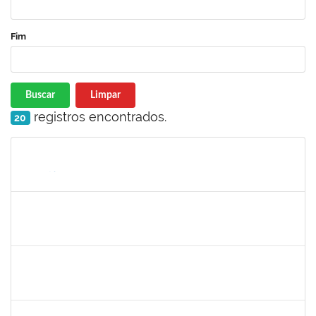
Fim
Buscar
Limpar
registros encontrados.
20
Matrícula
Nome
Cargo
Processo
Início
Fim
Status
2258007
Ivana da França Caldas Santana
Técnico
23007.00022095/2019-56
10/12/2019
09/03/2020
Concluído
7268570
Maria Aparecida Lima Silva
Técnico
23007.00024383/2019-69
06/12/2019
05/03/2020
Concluído