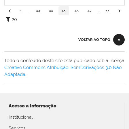
17/12/2019
Concluído
1
...
43
44
45
46
47
...
55
20
VOLTAR AO TOPO
Todo o conteúdo deste site está publicado sob a licença
Creative Commons Atribuição-SemDerivações 3.0 Não
Adaptada
.
Acesso a Informação
Institucional
Serviços