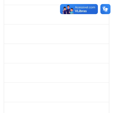
12/01/2020
Concluído
1673939
Diogo Valença de Azevedo Costa
Docente
23007.00011289/2019-42
01/10/2019
30/11/2019
Concluído
1574089
Jose Raimundo Paim de Almeida
Técnico
23007.00016636/2019-09
01/10/2019
30/12/2019
Concluído
1716012
Antonio Pedro Moura de Oliveira
Docente
23007.00006625/2019-64
01/10/2019
31/12/2019
Concluído
1978502
Fábio Andrade Gomes
Técnico
23007.00014365/2019-22
23/09/2019
21/12/2019
Concluído
2072268
Jânia Betânia alves da Silva
Docente
23007.00013023/2019-75
20/09/2019
19/12/2019
Concluído
1752965
Danilo Maia de Santana
Técnico