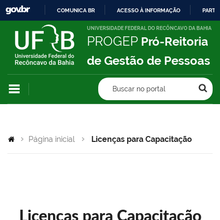
COMUNICA BR
ACESSO À INFORMAÇÃO
PARTI
IR
UNIVERSIDADE FEDERAL DO RECÔNCAVO DA BAHIA
PROGEP
Pró-Reitoria
PARA
O
de Gestão de Pessoas
CONTEÚDO
Buscar no portal
Página inicial
Licenças para Capacitação
Licenças para Capacitação