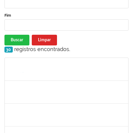
Fim
Buscar
Limpar
registros encontrados.
30
Matrícula
Nome
Cargo
Processo
Início
Fim
Status
1735813
Marcel Teles de Oliveira Pedreira
Técnico
23007.00015326/2019-71
02/12/2019
01/03/2020
Concluído
1871195
Verônica Ribeiro Viana
Técnico
23007.00022113/2019-95
02/12/2019
31/12/2019
Concluído