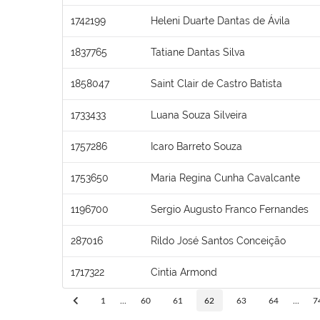
1742199
Heleni Duarte Dantas de Ávila
1837765
Tatiane Dantas Silva
1858047
Saint Clair de Castro Batista
1733433
Luana Souza Silveira
1757286
Icaro Barreto Souza
1753650
Maria Regina Cunha Cavalcante
1196700
Sergio Augusto Franco Fernandes
287016
Rildo José Santos Conceição
1717322
Cintia Armond
1
...
60
61
62
63
64
...
7