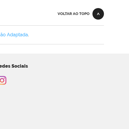
VOLTAR AO TOPO
Não Adaptada
.
edes Sociais