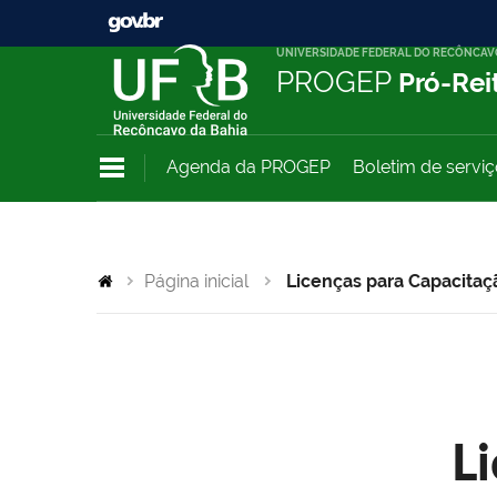
UNIVERSIDADE FEDERAL DO RECÔNCAV
PROGEP
Pró-Rei
Agenda da PROGEP
Boletim de servi
Página inicial
Licenças para Capacitaç
L