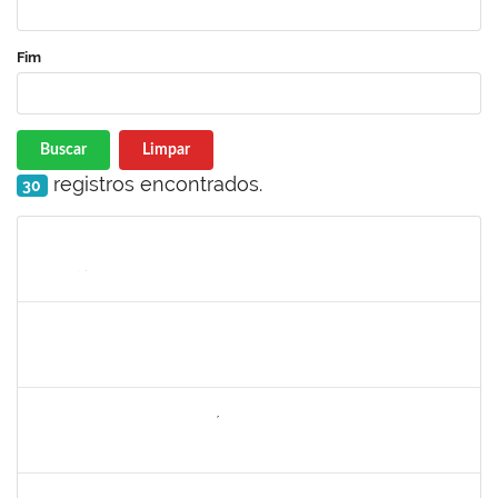
Fim
Buscar
Limpar
registros encontrados.
30
Matrícula
Nome
Cargo
Processo
Início
Fim
Status
1752965
Danilo Maia de Santana
Técnico
23007.00019971/2019-77
16/09/2019
16/10/2019
Concluído
1742199
Heleni Duarte Dantas de Ávila
Docente
23007.00016198/2019-98
16/09/2019
15/12/2019
Concluído