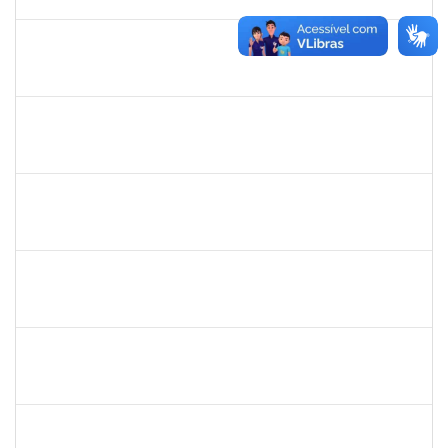
30/11/2019
Concluído
1421392
Jose Roberto Santos Sampaio
Docente
23007.00016441/2019-36
01/09/2019
30/11/2019
Concluído
1642532
Rita de Cassia Gomes Barbosa Lima
Docente
23007.00016453/2019-03
20/08/2019
19/11/2019
Concluído
1809432
Sabrina Mara Sant’Anna
Docente
23007.00016193/2019-39
20/08/2019
19/11/2019
Concluído
287123
Pedro dos Santos Nascimento
Técnico
23007.00016663/2019-56
19/08/2019
18/11/2019
Concluído
2031847
Danilo Andrade de Matos
Técnico
23007.00017358/2019-12
19/08/2019
18/09/2019
Concluído
1567525
Neilton da Silva
Docente