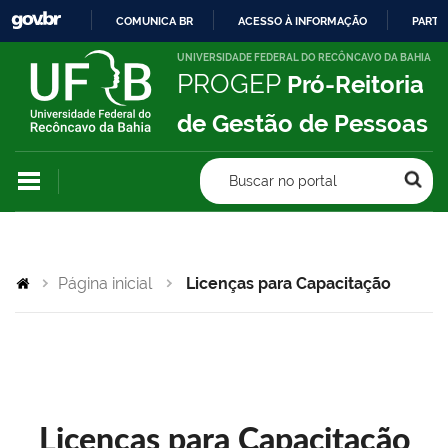
COMUNICA BR
ACESSO À INFORMAÇÃO
PARTI
IR
UNIVERSIDADE FEDERAL DO RECÔNCAVO DA BAHIA
PROGEP
Pró-Reitoria
PARA
O
de Gestão de Pessoas
CONTEÚDO
Buscar no portal
Página inicial
Licenças para Capacitação
Licenças para Capacitação