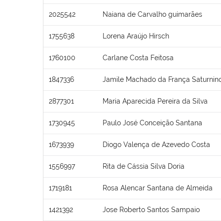
2025542
Naiana de Carvalho guimarães
1755638
Lorena Araújo Hirsch
1760100
Carlane Costa Feitosa
1847336
Jamile Machado da França Saturnin
2877301
Maria Aparecida Pereira da Silva
1730945
Paulo José Conceição Santana
1673939
Diogo Valença de Azevedo Costa
1556997
Rita de Cássia Silva Doria
1719181
Rosa Alencar Santana de Almeida
1421392
Jose Roberto Santos Sampaio