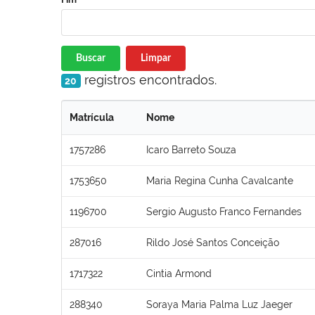
Buscar
Limpar
registros encontrados.
20
Matrícula
Nome
1757286
Icaro Barreto Souza
1753650
Maria Regina Cunha Cavalcante
1196700
Sergio Augusto Franco Fernandes
287016
Rildo José Santos Conceição
1717322
Cintia Armond
288340
Soraya Maria Palma Luz Jaeger