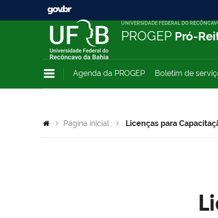
UNIVERSIDADE FEDERAL DO RECÔNCAV
PROGEP
Pró-Rei
Agenda da PROGEP
Boletim de servi
Página inicial
Licenças para Capacitaç
L