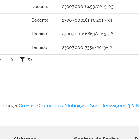
Docente
23007.00016453/2019-03
Docente
23007.00016193/2019-39
Técnico
23007.00016663/2019-56
Técnico
23007.00017358/2019-12
20
5
 licença
Creative Commons Atribuição-SemDerivações 3.0 