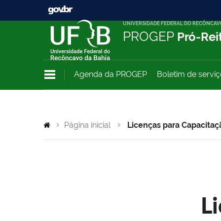
UNIVERSIDADE FEDERAL DO RECÔNCAV
PROGEP
Pró-Rei
Agenda da PROGEP
Boletim de servi
Página inicial
Licenças para Capacitaç
L