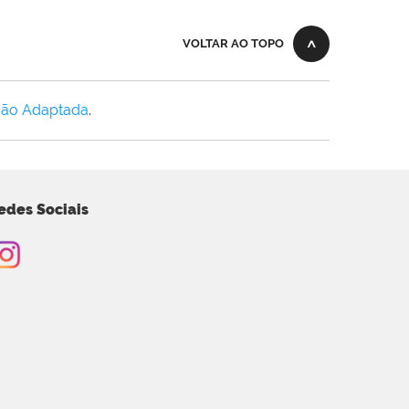
VOLTAR AO TOPO
Não Adaptada
.
edes Sociais