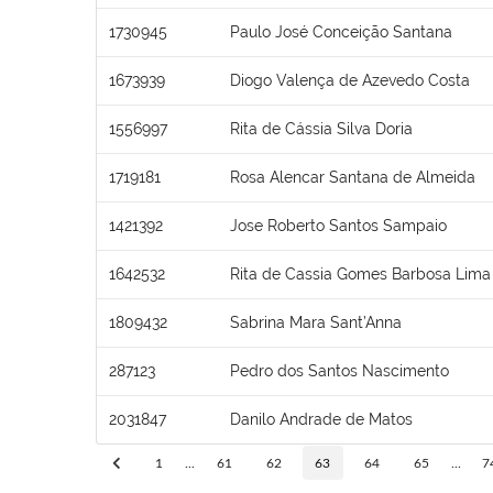
1730945
Paulo José Conceição Santana
1673939
Diogo Valença de Azevedo Costa
1556997
Rita de Cássia Silva Doria
1719181
Rosa Alencar Santana de Almeida
1421392
Jose Roberto Santos Sampaio
1642532
Rita de Cassia Gomes Barbosa Lima
1809432
Sabrina Mara Sant’Anna
287123
Pedro dos Santos Nascimento
2031847
Danilo Andrade de Matos
1
...
61
62
63
64
65
...
7