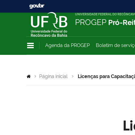
UNIVERSIDADE FEDERAL DO RECÔNCAV
PROGEP
Pró-Rei
Agenda da PROGEP
Boletim de servi
Página inicial
Licenças para Capacitaç
L