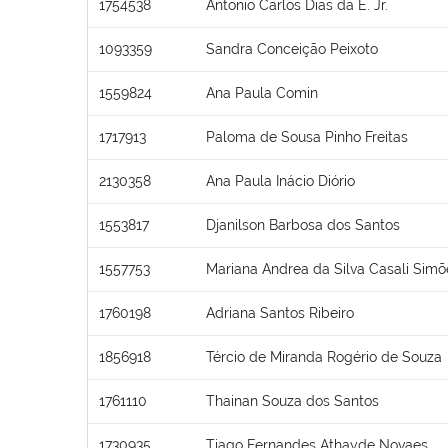
1754538
Antonio Carlos Dias da E. Jr.
1093359
Sandra Conceição Peixoto
1559824
Ana Paula Comin
1717913
Paloma de Sousa Pinho Freitas
2130358
Ana Paula Inácio Diório
1553817
Djanilson Barbosa dos Santos
1557753
Mariana Andrea da Silva Casali Simõ
1760198
Adriana Santos Ribeiro
1856918
Tércio de Miranda Rogério de Souza
1761110
Thainan Souza dos Santos
1730935
Tiago Fernandes Athayde Novaes