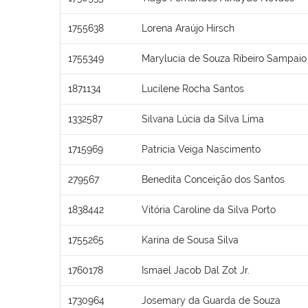
1755638
Lorena Araújo Hirsch
1755349
Marylucia de Souza Ribeiro Sampaio
1871134
Lucilene Rocha Santos
1332587
Silvana Lúcia da Silva Lima
1715969
Patricia Veiga Nascimento
279567
Benedita Conceição dos Santos
1838442
Vitória Caroline da Silva Porto
1755265
Karina de Sousa Silva
1760178
Ismael Jacob Dal Zot Jr.
1730964
Josemary da Guarda de Souza