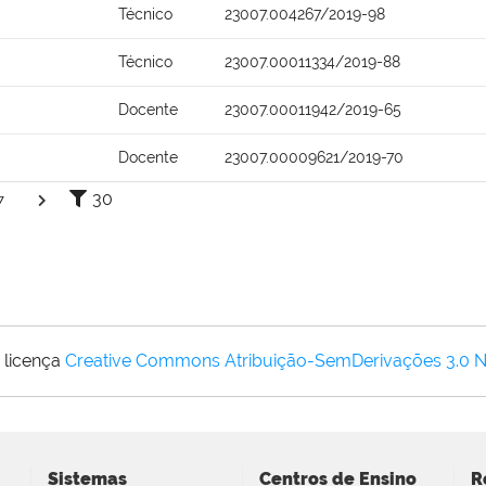
Técnico
23007.004267/2019-98
Técnico
23007.00011334/2019-88
Docente
23007.00011942/2019-65
Docente
23007.00009621/2019-70
30
7
 licença
Creative Commons Atribuição-SemDerivações 3.0 
Sistemas
Centros de Ensino
R