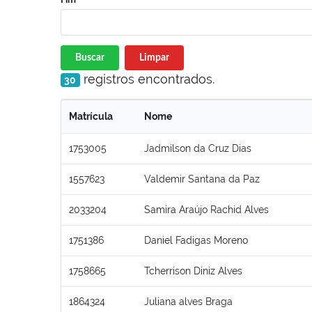
Buscar
Limpar
registros encontrados.
30
Matrícula
Nome
1753005
Jadmilson da Cruz Dias
1557623
Valdemir Santana da Paz
2033204
Samira Araújo Rachid Alves
1751386
Daniel Fadigas Moreno
1758665
Tcherrison Diniz Alves
1864324
Juliana alves Braga