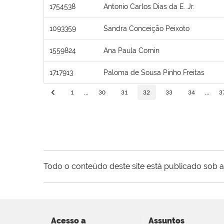
1754538
Antonio Carlos Dias da E. Jr.
1093359
Sandra Conceição Peixoto
1559824
Ana Paula Comin
1717913
Paloma de Sousa Pinho Freitas
1
...
30
31
32
33
34
...
3
Todo o conteúdo deste site está publicado sob a
Acesso a
Assuntos