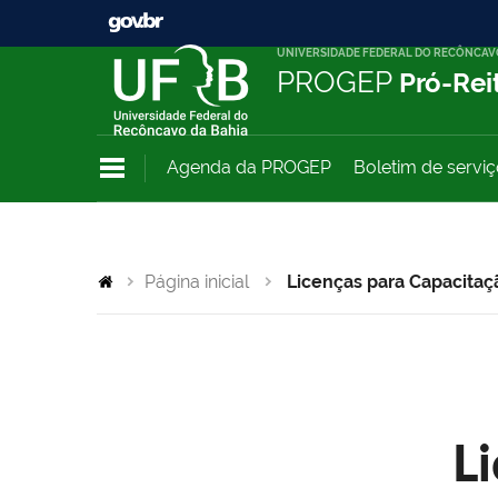
UNIVERSIDADE FEDERAL DO RECÔNCAV
PROGEP
Pró-Rei
Agenda da PROGEP
Boletim de servi
Página inicial
Licenças para Capacitaç
L