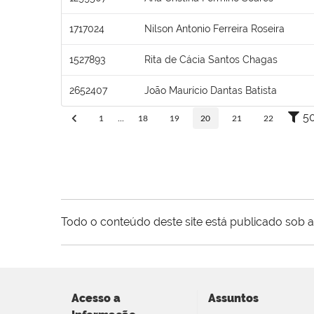
1717024
Nilson Antonio Ferreira Roseira
1527893
Rita de Cácia Santos Chagas
2652407
João Maurício Dantas Batista
5
1
...
18
19
20
21
22
Todo o conteúdo deste site está publicado sob a
Acesso a
Assuntos