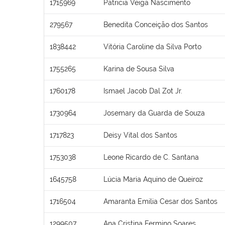
1715969
Patricia Veiga Nascimento
279567
Benedita Conceição dos Santos
1838442
Vitória Caroline da Silva Porto
1755265
Karina de Sousa Silva
1760178
Ismael Jacob Dal Zot Jr.
1730964
Josemary da Guarda de Souza
1717823
Deisy Vital dos Santos
1753038
Leone Ricardo de C. Santana
1645758
Lúcia Maria Aquino de Queiroz
1716504
Amaranta Emilia Cesar dos Santos
1299507
Ana Cristina Fermino Soares