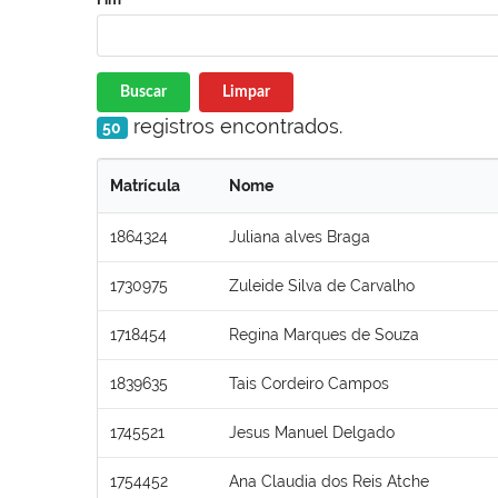
Buscar
Limpar
registros encontrados.
50
Matrícula
Nome
1864324
Juliana alves Braga
1730975
Zuleide Silva de Carvalho
1718454
Regina Marques de Souza
1839635
Tais Cordeiro Campos
1745521
Jesus Manuel Delgado
1754452
Ana Claudia dos Reis Atche