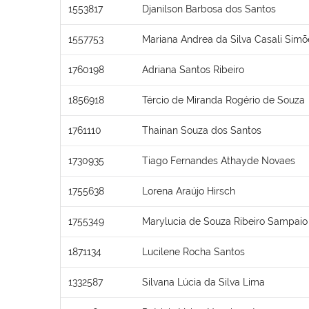
1553817
Djanilson Barbosa dos Santos
1557753
Mariana Andrea da Silva Casali Simõ
1760198
Adriana Santos Ribeiro
1856918
Tércio de Miranda Rogério de Souza
1761110
Thainan Souza dos Santos
1730935
Tiago Fernandes Athayde Novaes
1755638
Lorena Araújo Hirsch
1755349
Marylucia de Souza Ribeiro Sampaio
1871134
Lucilene Rocha Santos
1332587
Silvana Lúcia da Silva Lima