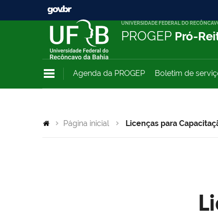
UNIVERSIDADE FEDERAL DO RECÔNCAV
PROGEP
Pró-Rei
Agenda da PROGEP
Boletim de servi
Página inicial
Licenças para Capacitaç
L