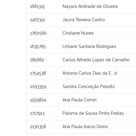
1661315
Nayara Andrade de Oliveira
1467312
Jacira Teixeira Castro
1760580
Cristiane Nunes
1635765
Urbanir Santana Rodrigues
285662
Carlos Alfredo Lopes de Carvalho
1754538
Antonio Carlos Dias da E. Jr.
1093359
Sandra Conceição Peixoto
1559824
Ana Paula Comin
1717913
Paloma de Sousa Pinho Freitas
2130358
Ana Paula Inácio Diório