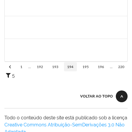
1838429
Evanildo Silva de Araújo
Técnico
23007.00014284/2019-75
01/08/2019
30/08/2019
Concluído
1761269
Jamile Andrade Passos
Técnico
23007.00017175/2019-06
01/08/2019
31/10/2019
Concluído
1850157
Daniela Araújo Macedo
Técnico
23007.00015811/2019-71
30/07/2019
28/08/2019
Concluído
1
...
192
193
194
195
196
...
220
5
VOLTAR AO TOPO
Todo o conteúdo deste site está publicado sob a licença
Creative Commons Atribuição-SemDerivações 3.0 Não
Adaptada
.