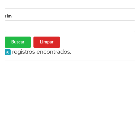
Fim
Buscar
Limpar
registros encontrados.
5
Matrícula
Nome
Cargo
Processo
Início
Fim
Status
1754452
Ana Claudia dos Reis Atche
Técnico
23007.00009853/2019-14
01/08/2019
31/10/2019
Concluído
1757910
Adriana Monteiro Carvalho Hupsel
Técnico
23007.00011817/2019-45
01/08/2019
29/09/2019
Concluído