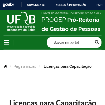
COMUNICA BR
ACESSO À INFORMAÇÃO
PARTI
IR
UNIVERSIDADE FEDERAL DO RECÔNCAVO DA BAHIA
PROGEP
Pró-Reitoria
PARA
O
de Gestão de Pessoas
CONTEÚDO
Buscar no portal
Página inicial
Licenças para Capacitação
Licenças para Capacitação