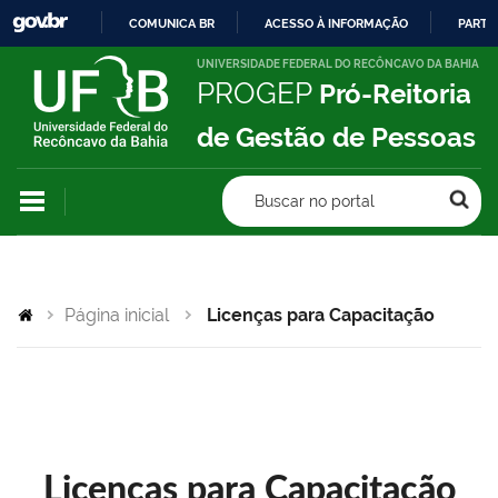
COMUNICA BR
ACESSO À INFORMAÇÃO
PARTI
IR
UNIVERSIDADE FEDERAL DO RECÔNCAVO DA BAHIA
PROGEP
Pró-Reitoria
PARA
O
de Gestão de Pessoas
CONTEÚDO
Buscar no portal
Página inicial
Licenças para Capacitação
Licenças para Capacitação