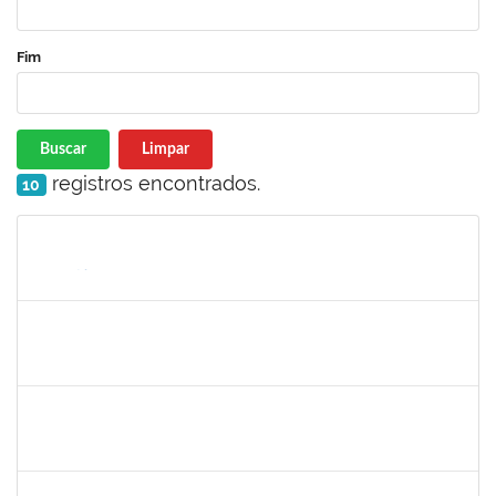
Fim
Buscar
Limpar
registros encontrados.
10
Matrícula
Nome
Cargo
Processo
Início
Fim
Status
1754512
Kátia Maria Cerqueira de Jesus Pereira
Técnico
23007.00005596/2019-08
22/07/2019
04/09/2019
Concluído
1661315
Nayara Andrade de Oliveira
Técnico
23007.0007982/2019-91
20/07/2019
17/10/2019
Concluído