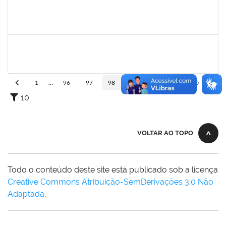
1559824
Ana Paula Comin
Docente
23007.00011942/2019-65
15/07/2019
14/10/2019
Concluído
1717913
Paloma de Sousa Pinho Freitas
Docente
23007.00009621/2019-70
11/07/2019
08/10/2019
Concluído
1
...
96
97
98
99
100
...
110
10
VOLTAR AO TOPO
Todo o conteúdo deste site está publicado sob a licença
Creative Commons Atribuição-SemDerivações 3.0 Não
Adaptada
.