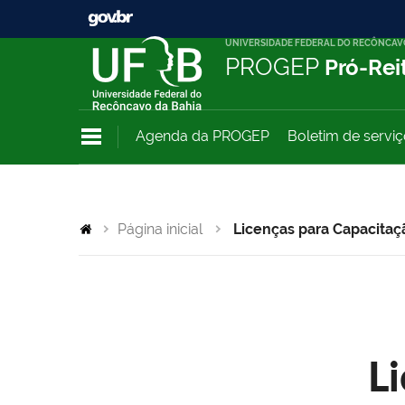
UNIVERSIDADE FEDERAL DO RECÔNCAV
PROGEP
Pró-Rei
Agenda da PROGEP
Boletim de servi
Página inicial
Licenças para Capacitaç
L