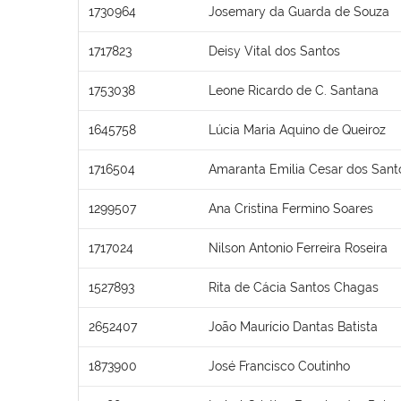
1730964
Josemary da Guarda de Souza
1717823
Deisy Vital dos Santos
1753038
Leone Ricardo de C. Santana
1645758
Lúcia Maria Aquino de Queiroz
1716504
Amaranta Emilia Cesar dos Sant
1299507
Ana Cristina Fermino Soares
1717024
Nilson Antonio Ferreira Roseira
1527893
Rita de Cácia Santos Chagas
2652407
João Maurício Dantas Batista
1873900
José Francisco Coutinho