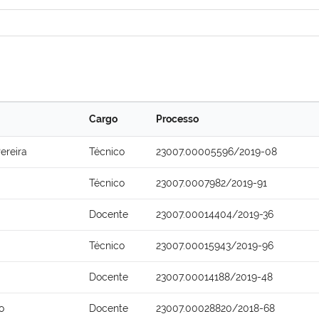
Cargo
Processo
ereira
Técnico
23007.00005596/2019-08
Técnico
23007.0007982/2019-91
Docente
23007.00014404/2019-36
Técnico
23007.00015943/2019-96
Docente
23007.00014188/2019-48
o
Docente
23007.00028820/2018-68