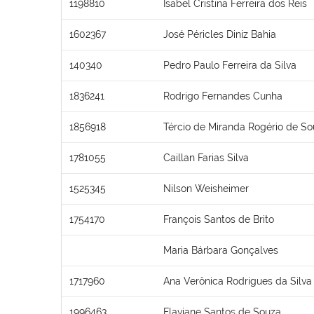
1198810
Isabel Cristina Ferreira dos Reis
1602367
José Péricles Diniz Bahia
140340
Pedro Paulo Ferreira da Silva
1836241
Rodrigo Fernandes Cunha
1856918
Tércio de Miranda Rogério de S
1781055
Caillan Farias Silva
1525345
Nilson Weisheimer
1754170
François Santos de Brito
Maria Bárbara Gonçalves
1717960
Ana Verônica Rodrigues da Silva
1996463
Flaviane Santos de Souza