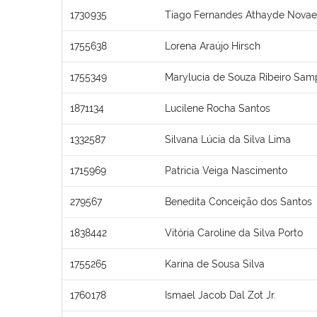
1730935
Tiago Fernandes Athayde Novae
1755638
Lorena Araújo Hirsch
1755349
Marylucia de Souza Ribeiro Sam
1871134
Lucilene Rocha Santos
1332587
Silvana Lúcia da Silva Lima
1715969
Patricia Veiga Nascimento
279567
Benedita Conceição dos Santos
1838442
Vitória Caroline da Silva Porto
1755265
Karina de Sousa Silva
1760178
Ismael Jacob Dal Zot Jr.