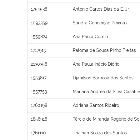
1754538
Antonio Carlos Dias da E. Jr.
1093359
Sandra Conceição Peixoto
1559824
Ana Paula Comin
1717913
Paloma de Sousa Pinho Freitas
2130358
Ana Paula Inácio Diório
1553817
Djanilson Barbosa dos Santos
1557753
Mariana Andrea da Silva Casali 
1760198
Adriana Santos Ribeiro
1856918
Tércio de Miranda Rogério de S
1761110
Thainan Souza dos Santos