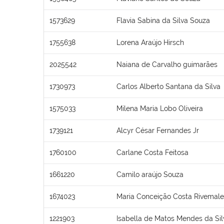
1573629
Flavia Sabina da Silva Souza
1755638
Lorena Araújo Hirsch
2025542
Naiana de Carvalho guimarães
1730973
Carlos Alberto Santana da Silva
1575033
Milena Maria Lobo Oliveira
1739121
Alcyr César Fernandes Jr
1760100
Carlane Costa Feitosa
1661220
Camilo araújo Souza
1674023
Maria Conceição Costa Rivemale
1221903
Isabella de Matos Mendes da Sil