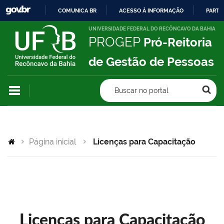
COMUNICA BR
ACESSO À INFORMAÇÃO
PARTI
IR
UNIVERSIDADE FEDERAL DO RECÔNCAVO DA BAHIA
PROGEP
Pró-Reitoria
PARA
O
de Gestão de Pessoas
CONTEÚDO
Buscar no portal
Página inicial
Licenças para Capacitação
Licenças para Capacitação