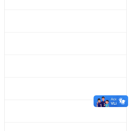
23007.0006370/2019-62
06/05/2019
04/06/2019
Concluído
1996463
Flaviane Santos de Souza
Técnico
23007.00000066/2019-35
02/05/2019
31/07/2019
Concluído
1573629
Flavia Sabina da Silva Souza
Técnico
23007.00004234/2019-19
02/05/2019
01/08/2019
Concluído
1755638
Lorena Araújo Hirsch
Técnico
23007.0009956/2019-46
02/05/2019
31/05/2019
Concluído
2025542
Naiana de Carvalho guimarães
Técnico
23007.0007300/2019-75
01/05/2019
30/05/2019
Concluído
1730973
Carlos Alberto Santana da Silva
Técnico
23007.0009584/2019-02
01/05/2019
31/07/2019
Concluído
1575033