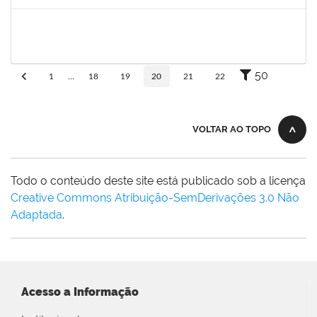
Concluído
1420815
Robson Bahia Cerqueira
Docente
23007.031751/2018-83
25/03/2019
25/06/2019
Concluído
50
1
...
18
19
20
21
22
VOLTAR AO TOPO
Todo o conteúdo deste site está publicado sob a licença
Creative Commons Atribuição-SemDerivações 3.0 Não
Adaptada
.
Acesso a Informação