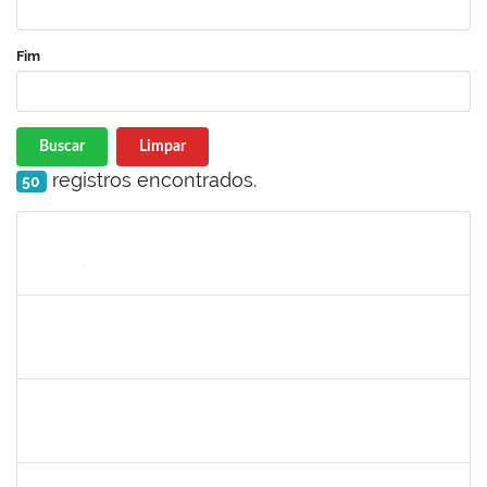
Fim
Buscar
Limpar
registros encontrados.
50
Matrícula
Nome
Cargo
Processo
Início
Fim
Status
1332587
Silvana Lúcia da Silva Lima
Docente
23007.00010479/2019-87
01/07/2019
29/08/2019
Concluído
1715969
Patricia Veiga Nascimento
Docente
23007.00013484/2019-44
29/06/2019
27/09/2019
Concluído