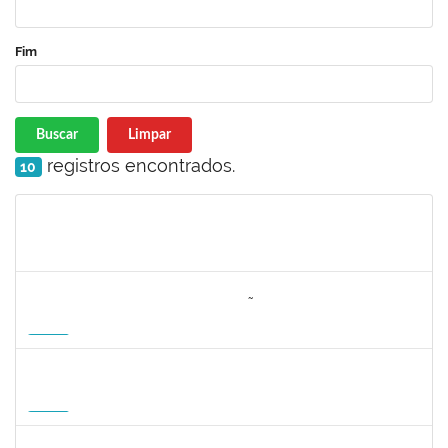
Fim
Buscar
Limpar
registros encontrados.
10
Matrícula
Nome
Cargo
Processo
Início
Fim
Status
3064953
EVANDRO DE OLIVEIRA MAGALHÃES FILHO
Docente
3007.00000880/2026-55
08/04/2027
06/07/2027
Futuro
1162621
WILLIAM OLIVEIRA SILVA SANTOS
Técnico
23007.00012085/2025-66
11/01/2027
05/02/2027
Futuro