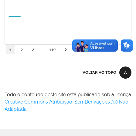
1822447
LUCAS AMARAL MARTINS
Técnico
23007.00010952/2026-02
14/09/2026
12/12/2026
Futuro
1757841
DEBORA ALVES FEITOSA
Docente
23007.00008581/2026-96
10/09/2026
08/12/2026
Futuro
10
1
2
3
...
110
VOLTAR AO TOPO
Todo o conteúdo deste site está publicado sob a licença
Creative Commons Atribuição-SemDerivações 3.0 Não
Adaptada
.