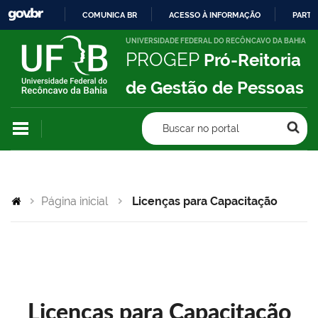
COMUNICA BR
ACESSO À INFORMAÇÃO
PARTI
IR
UNIVERSIDADE FEDERAL DO RECÔNCAVO DA BAHIA
PROGEP
Pró-Reitoria
PARA
O
de Gestão de Pessoas
CONTEÚDO
Buscar no portal
Página inicial
Licenças para Capacitação
Licenças para Capacitação