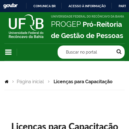
COMUNICA BR
ACESSO À INFORMAÇÃO
PARTI
IR
UNIVERSIDADE FEDERAL DO RECÔNCAVO DA BAHIA
PROGEP
Pró-Reitoria
PARA
O
de Gestão de Pessoas
CONTEÚDO
Buscar no portal
Página inicial
Licenças para Capacitação
Licenças para Capacitação