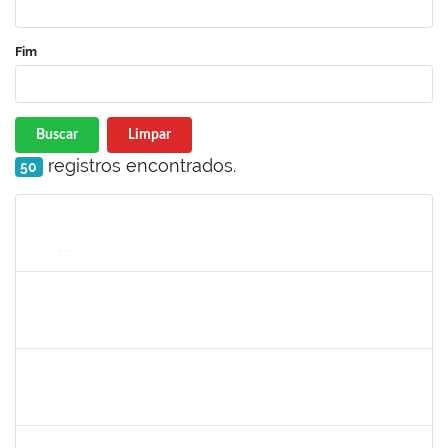
Fim
Buscar
Limpar
registros encontrados.
50
Matrícula
Nome
Cargo
Processo
Início
Fim
Status
1716504
Amaranta Emilia Cesar dos Santos
Docente
23007.00031476/2018-39
01/06/2019
30/11/-0001
Concluído
robson de jes
30/11/-0001
30/11/-0001
Concluído