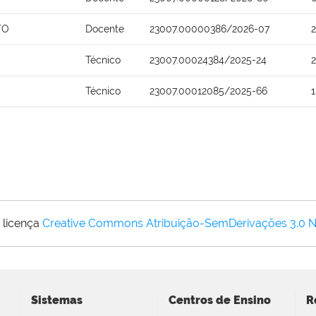
TO
Docente
23007.00000386/2026-07
Técnico
23007.00024384/2025-24
Técnico
23007.00012085/2025-66
 licença
Creative Commons Atribuição-SemDerivações 3.0 
Sistemas
Centros de Ensino
R