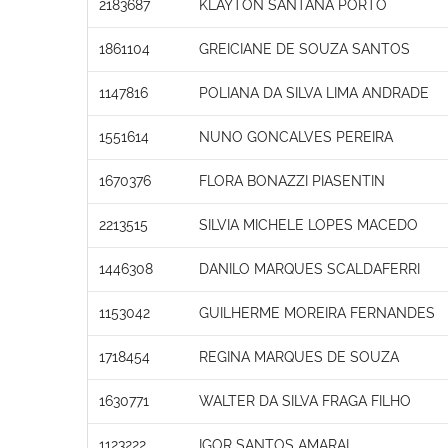
2183687
KLAYTON SANTANA PORTO
1861104
GREICIANE DE SOUZA SANTOS
1147816
POLIANA DA SILVA LIMA ANDRADE
1551614
NUNO GONCALVES PEREIRA
1670376
FLORA BONAZZI PIASENTIN
2213515
SILVIA MICHELE LOPES MACEDO
1446308
DANILO MARQUES SCALDAFERRI
1153042
GUILHERME MOREIRA FERNANDES
1718454
REGINA MARQUES DE SOUZA
1630771
WALTER DA SILVA FRAGA FILHO
1123222
IGOR SANTOS AMARAL