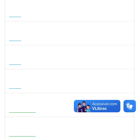
1935998
DENIS RENAN CORREA
Docente
23007.00008895/2026-57
18/08/2026
15/11/2026
Futuro
1007053
ANDRE DIAS DE AZEVEDO NETO
Docente
23007.00004811/2026-36
17/08/2026
15/11/2026
Futuro
1568651
DORIS FIRMINO RABELO
Docente
23007.00005239/2026-23
17/08/2026
14/11/2026
Futuro
1295826
PAULA HAYASI PINHO
Docente
23007.00008193/2026-96
15/08/2026
12/11/2026
Futuro
1933679
ITALO RICARDO SANTOS ALELUIA
Docente
23007.00004585/2026-27
01/08/2026
29/10/2026
Em Andamento
1716221
LEANDRO ANTONIO DE ALMEIDA
Docente
23007.00008130/2026-51
01/08/2026
29/10/2026
Em Andamento