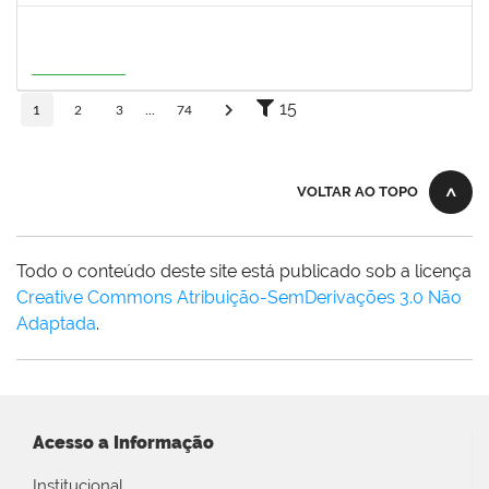
3159765
ANA LUISA DE CASTRO COIMBRA
Docente
23007.00007639/2026-19
30/07/2026
27/10/2026
Em Andamento
15
1
2
3
...
74
VOLTAR AO TOPO
Todo o conteúdo deste site está publicado sob a licença
Creative Commons Atribuição-SemDerivações 3.0 Não
Adaptada
.
Acesso a Informação
Institucional