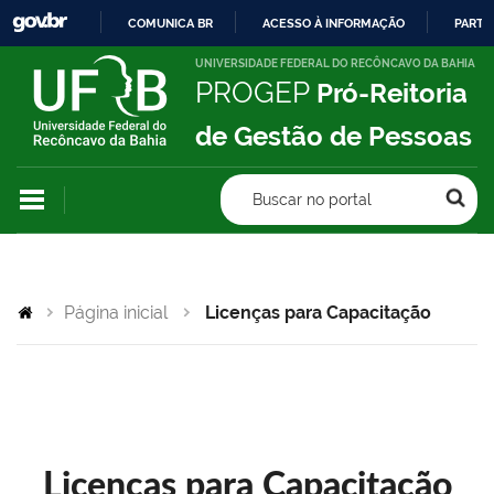
COMUNICA BR
ACESSO À INFORMAÇÃO
PARTI
IR
UNIVERSIDADE FEDERAL DO RECÔNCAVO DA BAHIA
PROGEP
Pró-Reitoria
PARA
O
de Gestão de Pessoas
CONTEÚDO
Buscar no portal
Página inicial
Licenças para Capacitação
Licenças para Capacitação