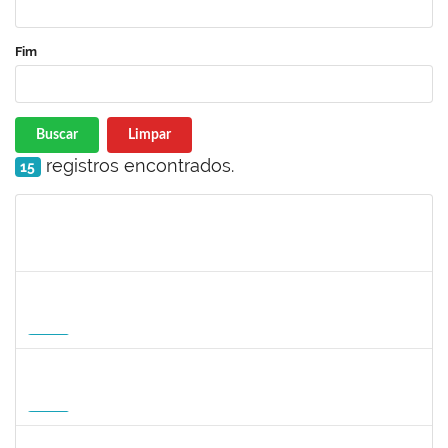
Fim
Buscar
Limpar
registros encontrados.
15
Matrícula
Nome
Cargo
Processo
Início
Fim
Status
1127040
SILVANA CARVALHO DA FONSECA
Docente
23007.00006725/2026-59
02/09/2026
30/11/2026
Futuro
1047287
ANDREA ALICE RODRIGUES SILVA
Técnico
23007.00008924/2026-50
01/09/2026
29/11/2026
Futuro