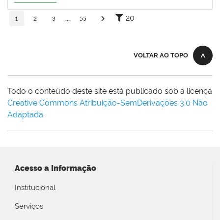
19/08/2026
Em Andamento
20
1
2
3
...
55
VOLTAR AO TOPO
Todo o conteúdo deste site está publicado sob a licença
Creative Commons Atribuição-SemDerivações 3.0 Não
Adaptada
.
Acesso a Informação
Institucional
Serviços