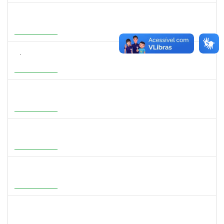
3159765
ANA LUISA DE CASTRO COIMBRA
Docente
23007.00007639/2026-19
30/07/2026
27/10/2026
Em Andamento
3154134
SÁTILA SOUZA RIBEIRO
Docente
23007.00000755/2026-35
01/07/2026
28/09/2026
Em Andamento
1277032
RENATA PITOMBO CIDREIRA
Docente
23007.00002900/2026-29
01/07/2026
28/09/2026
Em Andamento
1647396
ADRIANA REGINA BAGALDO
Docente
23007.00006364/2026-09
08/06/2026
05/09/2026
Em Andamento
1273255
CAROLINE COSTA BOURBON
Docente
23007.00004668/2026-17
22/05/2026
20/08/2026
Em Andamento
2316943
MARIANGELA COSTA VIEIRA
23007.00001878/2026-75
20/05/2026