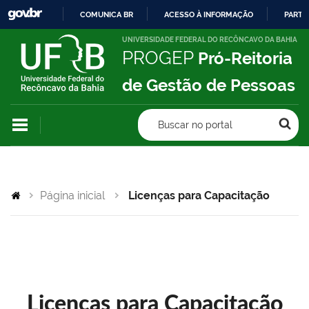
COMUNICA BR
ACESSO À INFORMAÇÃO
PARTI
IR
UNIVERSIDADE FEDERAL DO RECÔNCAVO DA BAHIA
PROGEP
Pró-Reitoria
PARA
O
de Gestão de Pessoas
CONTEÚDO
Buscar no portal
Página inicial
Licenças para Capacitação
Licenças para Capacitação