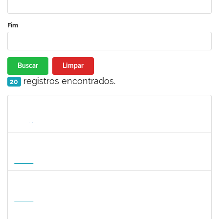
Fim
Buscar
Limpar
registros encontrados.
20
Matrícula
Nome
Cargo
Processo
Início
Fim
Status
1127040
SILVANA CARVALHO DA FONSECA
Docente
23007.00006725/2026-59
02/09/2026
30/11/2026
Futuro
1031572
TALITA ROCHA DE AQUINO
Docente
23007.00012869/2026-41
01/09/2026
30/11/2026
Futuro