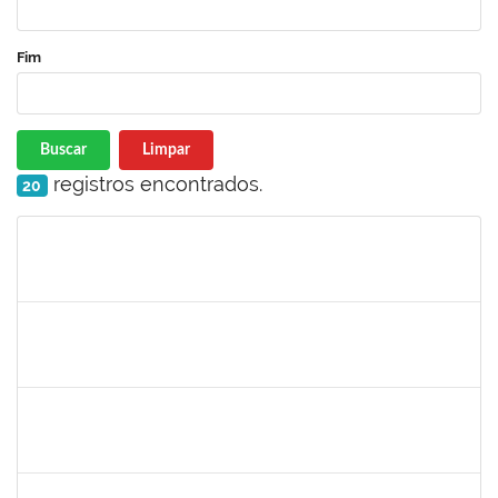
Fim
Buscar
Limpar
registros encontrados.
20
Matrícula
Nome
Cargo
Processo
Início
Fim
Status
287121
AIDA CELESTE SILVEIRA MAIA
Técnico
23007.00016902/2025-84
04/09/2025
19/09/2025
Concluído
1381835
JULIO ELOISIO BRANDAO DA SILVA
Docente
23007.00008877/2025-61
02/09/2025
30/11/2025
Concluído