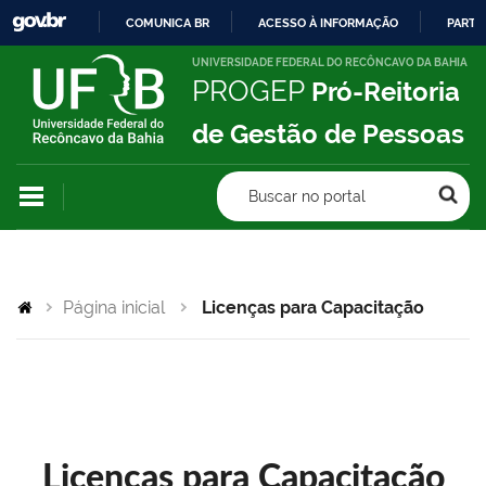
COMUNICA BR
ACESSO À INFORMAÇÃO
PARTI
IR
UNIVERSIDADE FEDERAL DO RECÔNCAVO DA BAHIA
PROGEP
Pró-Reitoria
PARA
O
de Gestão de Pessoas
CONTEÚDO
Buscar no portal
Página inicial
Licenças para Capacitação
Licenças para Capacitação