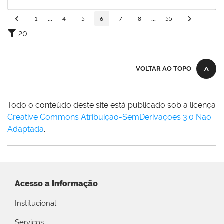
15/11/2025
Concluído
1
...
4
5
6
7
8
...
55
20
VOLTAR AO TOPO
Todo o conteúdo deste site está publicado sob a licença
Creative Commons Atribuição-SemDerivações 3.0 Não
Adaptada
.
Acesso a Informação
Institucional
Serviços