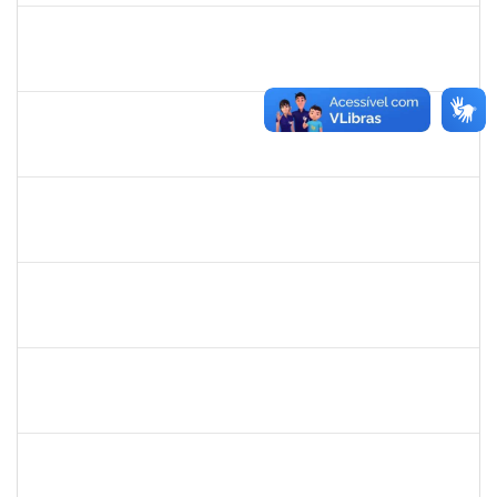
2281978
MANUELLE CARVALHO CARDOZO
Técnico
23007.00011167/2025-20
25/08/2025
24/10/2025
Concluído
HELENILDO SANTANA DOS SANTOS
HELENILDO SANTANA DOS SANTOS
Técnico
23007.00014634/2025-16
25/08/2025
23/09/2025
Concluído
1558280
JANETE DOS SANTOS
Técnico
23007.00015075/2025-40
22/08/2025
05/09/2025
Concluído
1217453
ANDRESSA HOSANA SOUZA DE OLIVEIRA
Técnico
23007.00008513/2025-92
18/08/2025
01/09/2025
Concluído
1451453
ANGELITA MARIA BOGADO
Docente
23007.00006022/2025-31
18/08/2025
15/11/2025
Concluído
1355180
ANTONIO CARLOS DE ALMEIDA PORTELA
Docente
23007.00013042/2025-29
18/08/2025