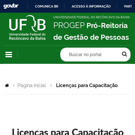
COMUNICA BR
ACESSO À INFORMAÇÃO
PARTI
IR
UNIVERSIDADE FEDERAL DO RECÔNCAVO DA BAHIA
PROGEP
Pró-Reitoria
PARA
O
de Gestão de Pessoas
CONTEÚDO
Buscar no portal
Página inicial
Licenças para Capacitação
Licenças para Capacitação