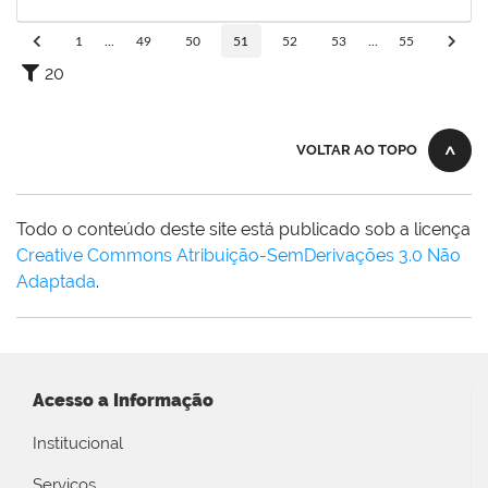
12/12/2025
Concluído
1
...
49
50
51
52
53
...
55
20
VOLTAR AO TOPO
Todo o conteúdo deste site está publicado sob a licença
Creative Commons Atribuição-SemDerivações 3.0 Não
Adaptada
.
Acesso a Informação
Institucional
Serviços