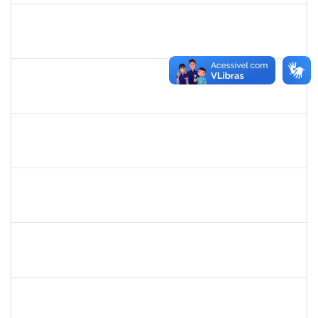
287121
AIDA CELESTE SILVEIRA MAIA
Técnico
23007.00016902/2025-84
20/11/2025
05/12/2025
Concluído
1757479
SUZANA MOURA MAIA
Docente
23007.00013828/2025-50
08/09/2025
06/12/2025
Concluído
1224985
EMANUELE OLIVEIRA RIBEIRO RODRIGUES
Técnico
23007.00012444/2025-73
08/09/2025
07/12/2025
Concluído
2328936
JENILDA BASTOS ALMEIDA PINHEIRO
Técnico
23007.00007283/2025-31
24/11/2025
08/12/2025
Concluído
1198810
ISABEL CRISTINA FERREIRA DOS REIS
Docente
23007.00016330/2025-08
15/09/2025
12/12/2025
Concluído
1198810
ISABEL CRISTINA FERREIRA DOS REIS
Docente
23007.00016330/2025-08
15/09/2025