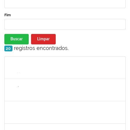
Fim
Buscar
Limpar
registros encontrados.
20
Matrícula
Nome
Cargo
Processo
Início
Fim
Status
1143381
FABRÍCIO MENDES MIRANDA
Técnico
23007.00010774/2025-58
07/08/2025
04/11/2025
Concluído
1836556
DANIEL TEIXEIRA DE QUADROS
Técnico
23007.00002962/2025-07
11/08/2025
08/11/2025
Concluído