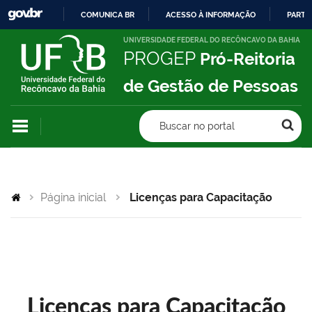
COMUNICA BR
ACESSO À INFORMAÇÃO
PARTI
IR
UNIVERSIDADE FEDERAL DO RECÔNCAVO DA BAHIA
PROGEP
Pró-Reitoria
PARA
O
de Gestão de Pessoas
CONTEÚDO
Buscar no portal
Página inicial
Licenças para Capacitação
Licenças para Capacitação