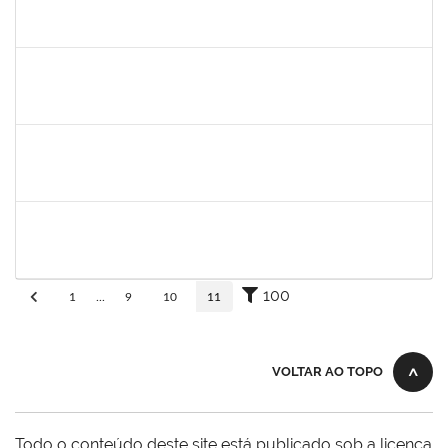
Ana
30/11/-0001
30/11/-0001
Concluído
aida
30/11/-0001
30/11/-0001
Concluído
fabricio mor
30/11/-0001
30/11/-0001
Concluído
adriele
30/11/-0001
30/11/-0001
Concluído
100
1
...
9
10
11
VOLTAR AO TOPO
Todo o conteúdo deste site está publicado sob a licença