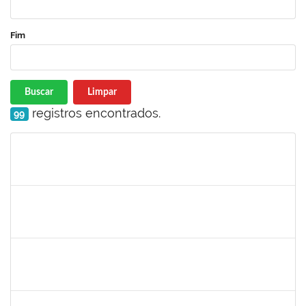
Fim
Buscar
Limpar
registros encontrados.
99
Matrícula
Nome
Cargo
Processo
Início
Fim
Status
1760178
Ismael Jacob Dal Zot Jr.
Técnico
230070006376/2019-94
10/06/2019
07/09/2019
Concluído
1730964
Josemary da Guarda de Souza
Técnico
23007.00011940/2019-22
10/06/2019
09/09/2019
Concluído