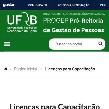
COMUNICA BR
ACESSO À INFORMAÇÃO
PARTI
IR
UNIVERSIDADE FEDERAL DO RECÔNCAVO DA BAHIA
PROGEP
Pró-Reitoria
PARA
O
de Gestão de Pessoas
CONTEÚDO
Buscar no portal
Página inicial
Licenças para Capacitação
Licenças para Capacitação