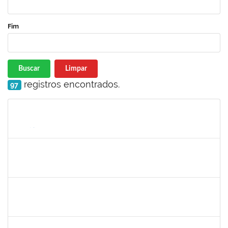
Fim
Buscar
Limpar
registros encontrados.
97
Matrícula
Nome
Cargo
Processo
Início
Fim
Status
1525345
Nilson Weisheimer
Docente
23007.2815/2019-17
11/05/2019
11/08/2019
Concluído
2130358
Ana Paula Inácio Diório
Docente
23007.00014841/2019-71
11/07/2019
10/08/2019
Concluído