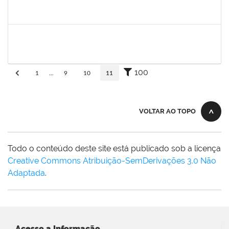
30/11/-0001
30/11/-0001
Concluído
adriele
30/11/-0001
30/11/-0001
Concluído
100
1
...
9
10
11
VOLTAR AO TOPO
Todo o conteúdo deste site está publicado sob a licença
Creative Commons Atribuição-SemDerivações 3.0 Não
Adaptada
.
Acesso a Informação