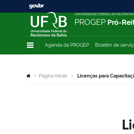
UNIVERSIDADE FEDERAL DO RECÔNCAV
PROGEP
Pró-Rei
Agenda da PROGEP
Boletim de servi
Página inicial
Licenças para Capacitaç
L