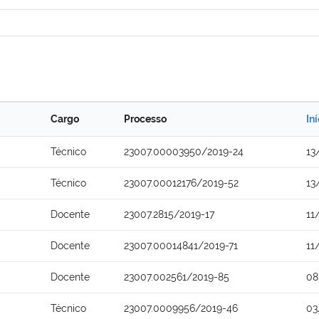
Cargo
Processo
In
Técnico
23007.00003950/2019-24
13
Técnico
23007.00012176/2019-52
13
Docente
23007.2815/2019-17
11
Docente
23007.00014841/2019-71
11
Docente
23007.002561/2019-85
08
Técnico
23007.0009956/2019-46
03