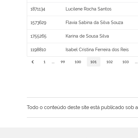
1871134
Lucilene Rocha Santos
1573629
Flavia Sabina da Silva Souza
1755265
Karina de Sousa Silva
1198810
Isabel Cristina Ferreira dos Reis
1
...
99
100
101
102
103
...
Todo o conteúdo deste site está publicado sob a