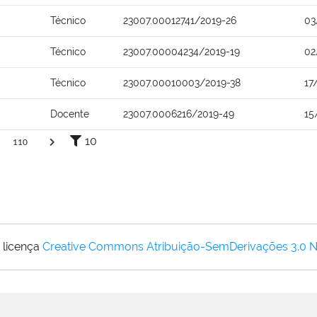
Técnico
23007.00012741/2019-26
03
Técnico
23007.00004234/2019-19
02
Técnico
23007.00010003/2019-38
17
Docente
23007.0006216/2019-49
15
10
110
 licença
Creative Commons Atribuição-SemDerivações 3.0 