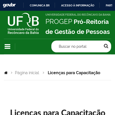
COMUNICA BR
ACESSO À INFORMAÇÃO
PARTI
IR
UNIVERSIDADE FEDERAL DO RECÔNCAVO DA BAHIA
PROGEP
Pró-Reitoria
PARA
O
de Gestão de Pessoas
CONTEÚDO
Buscar no portal
Página inicial
Licenças para Capacitação
Licenças para Capacitação