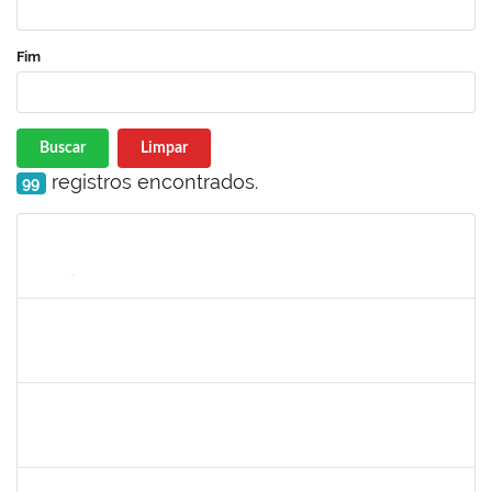
Fim
Buscar
Limpar
registros encontrados.
99
Matrícula
Nome
Cargo
Processo
Início
Fim
Status
140340
Pedro Paulo Ferreira da Silva
Técnico
23007.00003950/2019-24
13/05/2019
12/08/2019
Concluído
1781055
Caillan Farias Silva
Técnico
23007.00012176/2019-52
13/05/2019
12/08/2019
Concluído