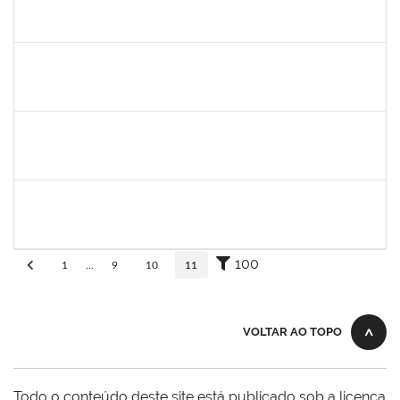
Ana
30/11/-0001
30/11/-0001
Concluído
aida
30/11/-0001
30/11/-0001
Concluído
fabricio mor
30/11/-0001
30/11/-0001
Concluído
adriele
30/11/-0001
30/11/-0001
Concluído
100
1
...
9
10
11
VOLTAR AO TOPO
Todo o conteúdo deste site está publicado sob a licença