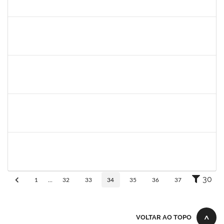
23007004772/2019-43
03/06/2019
02/07/2019
Concluído
1581481
Jadmilson da Cruz Dias
Docente
23007.2811/2019-28
01/04/2019
01/07/2019
Concluído
1844164
Sielia Barreto Brito
Docente
23007.32285/2018-21
01/04/2019
01/07/2019
Concluído
1678448
Simone Brandão Souza
Docente
23007.0005041/2019-55
01/04/2019
29/06/2019
Concluído
1739121
Alcyr César Fernandes Jr
Técnico
23007.0007565/2019-98
29/04/2019
27/06/2019
Concluído
30
1
...
32
33
34
35
36
37
VOLTAR AO TOPO