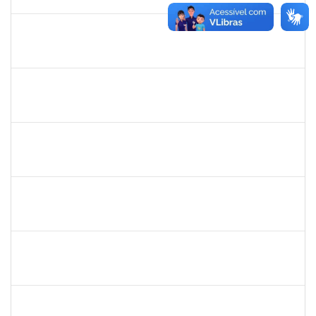
13/07/2019
Concluído
1221903
Isabella de Matos Mendes da Silva
Docente
23007.31561/2018-72
16/04/2019
11/07/2019
Concluído
1575800
Ivete Castro Santos
Técnico
23007.0008474/2019-96
08/04/2019
07/07/2019
Concluído
1444901
Rosemeire Mª Antonieta Motta
Docente
23007.0007437/2019-62
08/04/2019
07/07/2019
Concluído
1532399
Karina Zanoti Fonseca
Docente
23007.31541/2018-30
08/04/2019
06/07/2019
Concluído
1754357
Rafael Santos Andrade
Técnico
23007.00002402/2019-13
08/04/2019
06/07/2019
Concluído
1753038
Leone Ricardo de C. Santana
Técnico