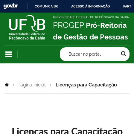
COMUNICA BR
ACESSO À INFORMAÇÃO
PARTI
IR
UNIVERSIDADE FEDERAL DO RECÔNCAVO DA BAHIA
PROGEP
Pró-Reitoria
PARA
O
de Gestão de Pessoas
CONTEÚDO
Buscar no portal
Página inicial
Licenças para Capacitação
Licenças para Capacitação