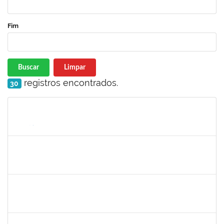
Fim
Buscar
Limpar
registros encontrados.
30
Matrícula
Nome
Cargo
Processo
Início
Fim
Status
140340
Pedro Paulo Ferreira da Silva
Técnico
23007.00003950/2019-24
13/05/2019
12/08/2019
Concluído
1781055
Caillan Farias Silva
Técnico
23007.00012176/2019-52
13/05/2019
12/08/2019
Concluído