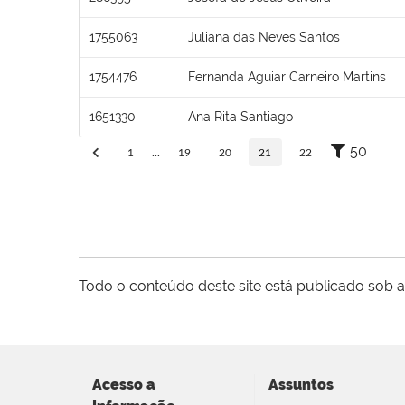
1755063
Juliana das Neves Santos
1754476
Fernanda Aguiar Carneiro Martins
1651330
Ana Rita Santiago
50
1
...
19
20
21
22
Todo o conteúdo deste site está publicado sob a
Acesso a
Assuntos