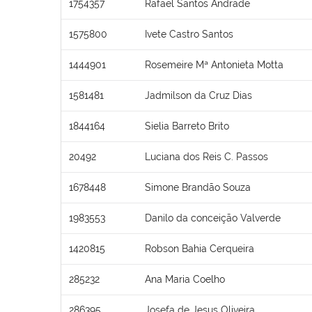
1754357
Rafael Santos Andrade
1575800
Ivete Castro Santos
1444901
Rosemeire Mª Antonieta Motta
1581481
Jadmilson da Cruz Dias
1844164
Sielia Barreto Brito
20492
Luciana dos Reis C. Passos
1678448
Simone Brandão Souza
1983553
Danilo da conceição Valverde
1420815
Robson Bahia Cerqueira
285232
Ana Maria Coelho
286395
Josefa de Jesus Oliveira