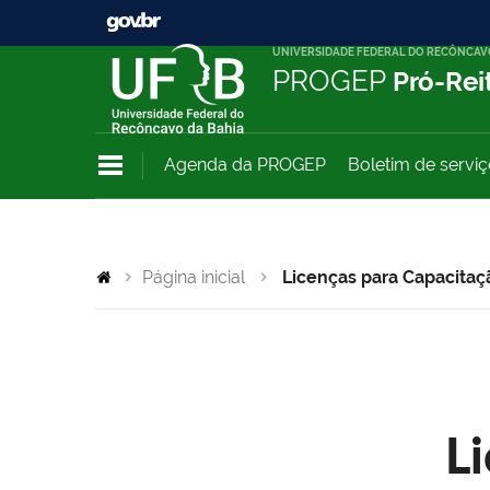
UNIVERSIDADE FEDERAL DO RECÔNCAV
PROGEP
Pró-Rei
Agenda da PROGEP
Boletim de servi
Página inicial
Licenças para Capacitaç
L