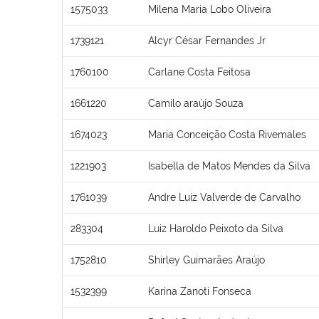
1575033
Milena Maria Lobo Oliveira
1739121
Alcyr César Fernandes Jr
1760100
Carlane Costa Feitosa
1661220
Camilo araújo Souza
1674023
Maria Conceição Costa Rivemales
1221903
Isabella de Matos Mendes da Silva
1761039
Andre Luiz Valverde de Carvalho
283304
Luiz Haroldo Peixoto da Silva
1752810
Shirley Guimarães Araújo
1532399
Karina Zanoti Fonseca