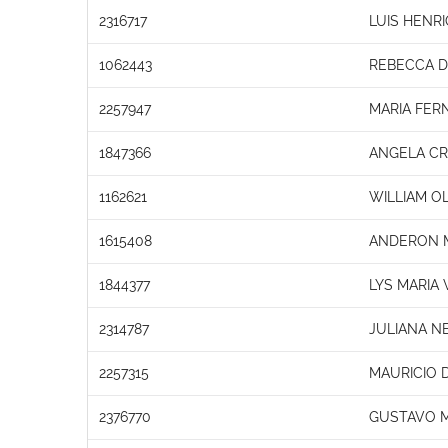
2316717
LUIS HENR
1062443
REBECCA D
2257947
MARIA FER
1847366
ANGELA CRI
1162621
WILLIAM OL
1615408
ANDERON 
1844377
LYS MARIA
2314787
JULIANA N
2257315
MAURICIO 
2376770
GUSTAVO 