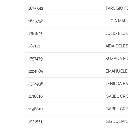
1835542
TARCISIO 
1645758
LUCIA MAR
1381835
JULIO ELOI
287121
AIDA CELES
1757479
SUZANA M
1224985
EMANUELE 
2328936
JENILDA B
1198810
ISABEL CRI
1198810
ISABEL CRI
1931551
ISIS JULIA