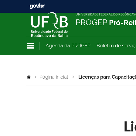
UNIVERSIDADE FEDERAL DO RECÔNCAV
PROGEP
Pró-Rei
Agenda da PROGEP
Boletim de servi
Página inicial
Licenças para Capacitaç
L