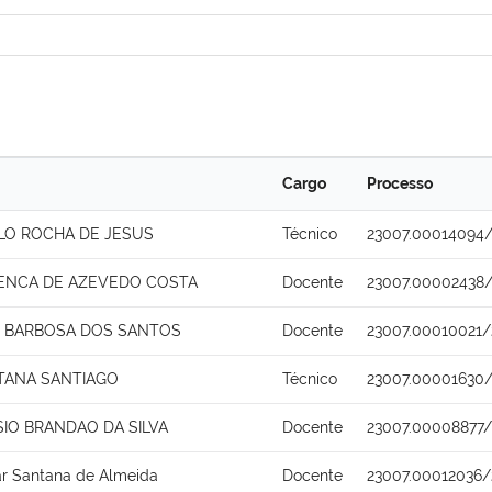
Cargo
Processo
ALO ROCHA DE JESUS
Técnico
23007.00014094
ENCA DE AZEVEDO COSTA
Docente
23007.00002438
 BARBOSA DOS SANTOS
Docente
23007.00010021/
TANA SANTIAGO
Técnico
23007.00001630/
SIO BRANDAO DA SILVA
Docente
23007.00008877/
ar Santana de Almeida
Docente
23007.00012036/