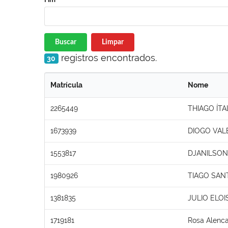
Buscar
Limpar
registros encontrados.
30
Matrícula
Nome
2265449
THIAGO ÍT
1673939
DIOGO VAL
1553817
DJANILSON
1980926
TIAGO SAN
1381835
JULIO ELOI
1719181
Rosa Alenc