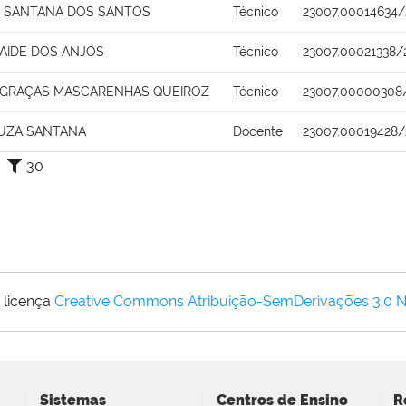
 SANTANA DOS SANTOS
Técnico
23007.00014634/
AIDE DOS ANJOS
Técnico
23007.00021338/
 GRAÇAS MASCARENHAS QUEIROZ
Técnico
23007.00000308
UZA SANTANA
Docente
23007.00019428/
30
 licença
Creative Commons Atribuição-SemDerivações 3.0 
Sistemas
Centros de Ensino
R