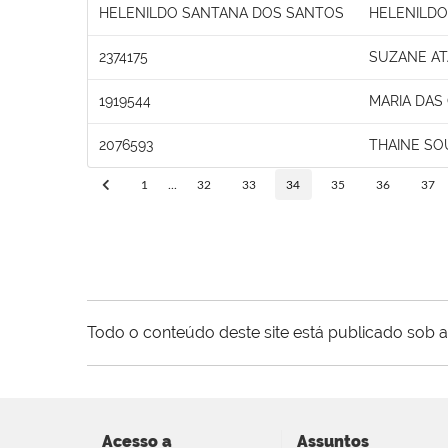
HELENILDO SANTANA DOS SANTOS
HELENILDO
2374175
SUZANE AT
1919544
MARIA DAS
2076593
THAINE SO
1
...
32
33
34
35
36
37
Todo o conteúdo deste site está publicado sob a
Acesso a
Assuntos