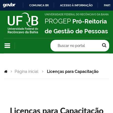
COMUNICA BR
ACESSO À INFORMAÇÃO
PARTI
IR
UNIVERSIDADE FEDERAL DO RECÔNCAVO DA BAHIA
PROGEP
Pró-Reitoria
PARA
O
de Gestão de Pessoas
CONTEÚDO
Buscar no portal
Página inicial
Licenças para Capacitação
Licenças para Capacitação