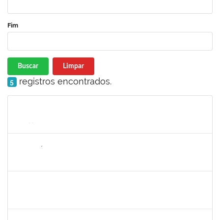
Fim
Buscar
Limpar
registros encontrados.
5
Matrícula
Nome
Cargo
Processo
Início
Fim
Status
2265449
THIAGO ÍTALO ROCHA DE JESUS
Técnico
23007.00014094/2025-46
05/11/2025
19/11/2025
Concluído
1673939
DIOGO VALENCA DE AZEVEDO COSTA
Docente
23007.00002438/2025-90
25/08/2025
22/11/2025
Concluído