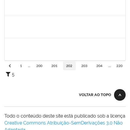
1553817
DJANILSON BARBOSA DOS SANTOS
Docente
23007.00010021/2025-19
01/09/2025
29/11/2025
Concluído
1980926
TIAGO SANTANA SANTIAGO
Técnico
23007.00001630/2025-81
01/09/2025
29/11/2025
Concluído
1381835
JULIO ELOISIO BRANDAO DA SILVA
Docente
23007.00008877/2025-61
02/09/2025
30/11/2025
Concluído
1
...
200
201
202
203
204
...
220
5
VOLTAR AO TOPO
Todo o conteúdo deste site está publicado sob a licença
Creative Commons Atribuição-SemDerivações 3.0 Não
Adaptada
.