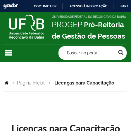
COMUNICA BR
ACESSO À INFORMAÇÃO
PARTI
IR
UNIVERSIDADE FEDERAL DO RECÔNCAVO DA BAHIA
PROGEP
Pró-Reitoria
PARA
O
de Gestão de Pessoas
CONTEÚDO
Buscar no portal
Página inicial
Licenças para Capacitação
Licenças para Capacitação