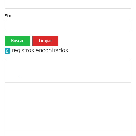
Fim
Buscar
Limpar
registros encontrados.
5
Matrícula
Nome
Cargo
Processo
Início
Fim
Status
1573629
Flavia Sabina da Silva Souza
Técnico
23007.00004234/2019-19
02/05/2019
01/08/2019
Concluído
1755265
Karina de Sousa Silva
Técnico
23007.00010003/2019-38
17/06/2019
31/07/2019
Concluído