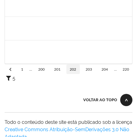
1198810
Isabel Cristina Ferreira dos Reis
Docente
23007.0006216/2019-49
15/05/2019
31/07/2019
Concluído
1996463
Flaviane Santos de Souza
Técnico
23007.00000066/2019-35
02/05/2019
31/07/2019
Concluído
1730973
Carlos Alberto Santana da Silva
Técnico
23007.0009584/2019-02
01/05/2019
31/07/2019
Concluído
1
...
200
201
202
203
204
...
220
5
VOLTAR AO TOPO
Todo o conteúdo deste site está publicado sob a licença
Creative Commons Atribuição-SemDerivações 3.0 Não
Adaptada
.