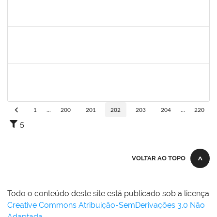
1717024
Nilson Antonio Ferreira Roseira
Docente
23007.003851/2019-78
28/05/2019
27/07/2019
Concluído
1527893
Rita de Cácia Santos Chagas
Docente
23007.003763/2019-29
28/05/2019
27/07/2019
Concluído
2652407
João Maurício Dantas Batista
Técnico
23007.00009173/2019-41
23/05/2019
21/06/2019
Concluído
1
...
200
201
202
203
204
...
220
5
VOLTAR AO TOPO
Todo o conteúdo deste site está publicado sob a licença
Creative Commons Atribuição-SemDerivações 3.0 Não
Adaptada
.