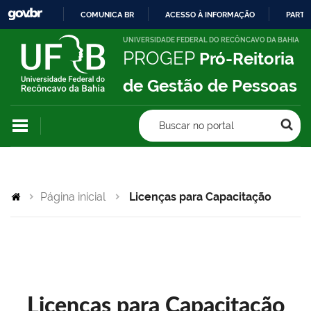
COMUNICA BR
ACESSO À INFORMAÇÃO
PARTI
IR
UNIVERSIDADE FEDERAL DO RECÔNCAVO DA BAHIA
PROGEP
Pró-Reitoria
PARA
O
de Gestão de Pessoas
CONTEÚDO
Buscar no portal
Página inicial
Licenças para Capacitação
Licenças para Capacitação