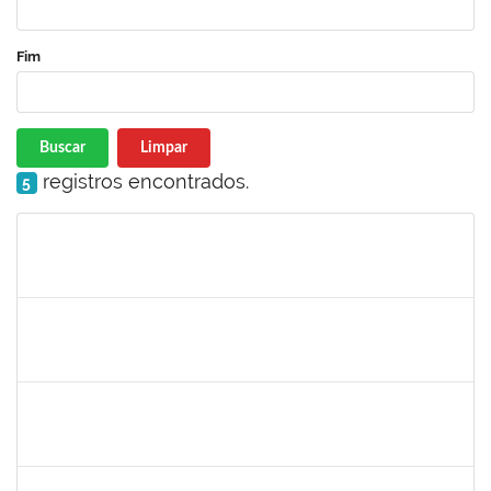
Fim
Buscar
Limpar
registros encontrados.
5
Matrícula
Nome
Cargo
Processo
Início
Fim
Status
1716504
Amaranta Emilia Cesar dos Santos
Docente
23007.00031476/2018-39
01/06/2019
30/11/-0001
Concluído
1299507
Ana Cristina Fermino Soares
Docente
23007.00002837/2019-05
30/05/2019
29/08/2019
Concluído