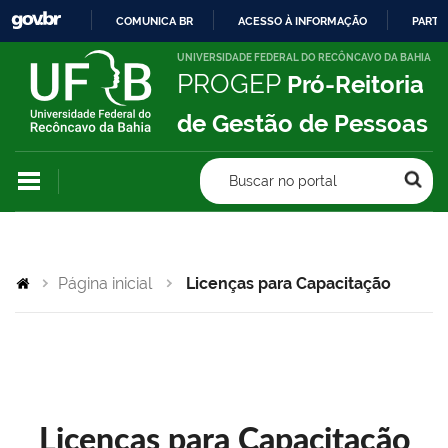
COMUNICA BR
ACESSO À INFORMAÇÃO
PARTI
IR
UNIVERSIDADE FEDERAL DO RECÔNCAVO DA BAHIA
PROGEP
Pró-Reitoria
PARA
O
de Gestão de Pessoas
CONTEÚDO
Buscar no portal
Página inicial
Licenças para Capacitação
Licenças para Capacitação