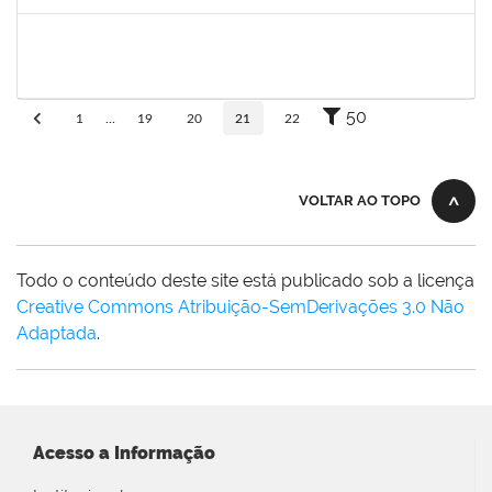
Concluído
1755323
Eron Lemos Piton
Técnico
23007.00001072/2019-33
01/03/2019
29/05/2019
Concluído
50
1
...
19
20
21
22
VOLTAR AO TOPO
Todo o conteúdo deste site está publicado sob a licença
Creative Commons Atribuição-SemDerivações 3.0 Não
Adaptada
.
Acesso a Informação