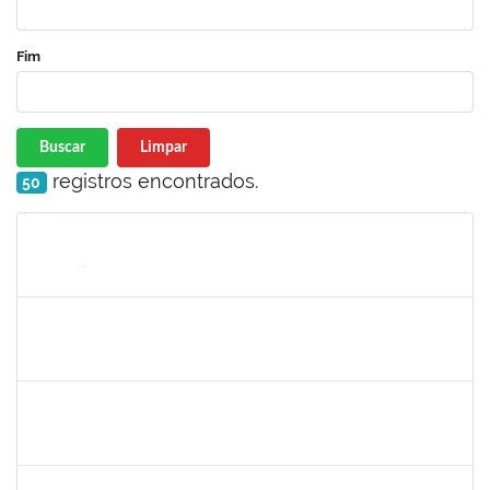
Fim
Buscar
Limpar
registros encontrados.
50
Matrícula
Nome
Cargo
Processo
Início
Fim
Status
1299507
Ana Cristina Fermino Soares
Docente
23007.00002837/2019-05
30/05/2019
29/08/2019
Concluído
1717024
Nilson Antonio Ferreira Roseira
Docente
23007.003851/2019-78
28/05/2019
27/07/2019
Concluído