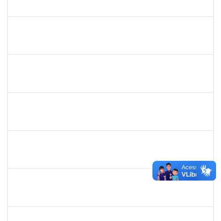
23007.31561/2018-72
16/04/2019
11/07/2019
Concluído
1761039
Andre Luiz Valverde de Carvalho
Técnico
23007.00030960/2018-03
15/04/2019
14/07/2019
Concluído
283304
Luiz Haroldo Peixoto da Silva
Técnico
23007.0008233/2019-07
15/04/2019
13/07/2019
Concluído
1752810
Shirley Guimarães Araújo
Técnico
23007.0008620/2019-34
15/04/2019
31/05/2019
Concluído
1532399
Karina Zanoti Fonseca
Docente
23007.31541/2018-30
08/04/2019
06/07/2019
Concluído
1754357
Rafael Santos Andrade
Técnico
23007.00002402/2019-13
08/04/2019
06/07/2019
Concluído
1575800