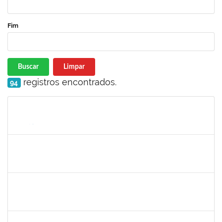
Fim
Buscar
Limpar
registros encontrados.
94
Matrícula
Nome
Cargo
Processo
Início
Fim
Status
1755638
Lorena Araújo Hirsch
Técnico
23007.0009956/2019-46
03/07/2019
01/08/2019
Concluído
1871134
Lucilene Rocha Santos
Técnico
23007.00012741/2019-26
03/07/2019
01/08/2019
Concluído