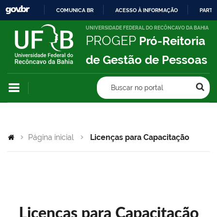
COMUNICA BR
ACESSO À INFORMAÇÃO
PARTI
IR
UNIVERSIDADE FEDERAL DO RECÔNCAVO DA BAHIA
PROGEP
Pró-Reitoria
PARA
O
de Gestão de Pessoas
CONTEÚDO
Buscar no portal
Página inicial
Licenças para Capacitação
Licenças para Capacitação